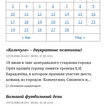
3
4
5
6
7
8
9
10
11
12
13
14
15
16
17
18
19
20
21
22
23
24
25
26
27
28
« Янв
Мар »
«Кольчуга» – двукратные чемпионы!
ОПУБЛИКОВАНО IRINA 07.08.2026
18 июля в зале центрального стадиона города
Орёл прошёл турнир памяти тренера Е.И.
Барадачёва, в котором приняли участие шесть
команд из городов: Кольчугино, Смоленск и…
Оставить коментарий
Большой футбольный день
ОПУБЛИКОВАНО IRINA 06.08.2026