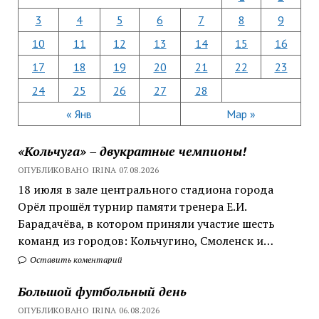
3
4
5
6
7
8
9
10
11
12
13
14
15
16
17
18
19
20
21
22
23
24
25
26
27
28
« Янв
Мар »
«Кольчуга» – двукратные чемпионы!
ОПУБЛИКОВАНО IRINA 07.08.2026
18 июля в зале центрального стадиона города
Орёл прошёл турнир памяти тренера Е.И.
Барадачёва, в котором приняли участие шесть
команд из городов: Кольчугино, Смоленск и…
Оставить коментарий
Большой футбольный день
ОПУБЛИКОВАНО IRINA 06.08.2026