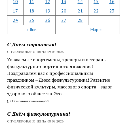
10
11
12
13
14
15
16
17
18
19
20
21
22
23
24
25
26
27
28
« Янв
Мар »
С Днём строителя!
ОПУБЛИКОВАНО IRINA 09.08.2026
Уважаемые спортсмены, тренеры и ветераны
физкультурно-спортивного движения!
Поздравляем вас с профессиональным
праздником – Днем физкультурника! Развитие
физической культуры, массового спорта – залог
здорового общества. Это…
Оставить коментарий
С Днём физкультурника!
ОПУБЛИКОВАНО IRINA 08.08.2026