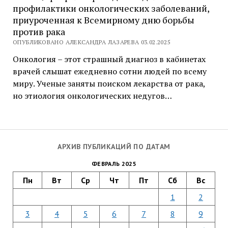
профилактики онкологических заболеваний,
приуроченная к Всемирному дню борьбы
против рака
ОПУБЛИКОВАНО АЛЕКСАНДРА ЛАЗАРЕВА 03.02.2025
Онкология – этот страшный диагноз в кабинетах
врачей слышат ежедневно сотни людей по всему
миру. Ученые заняты поиском лекарства от рака,
но этиология онкологических недугов…
АРХИВ ПУБЛИКАЦИЙ ПО ДАТАМ
ФЕВРАЛЬ 2025
Пн
Вт
Ср
Чт
Пт
Сб
Вс
1
2
3
4
5
6
7
8
9