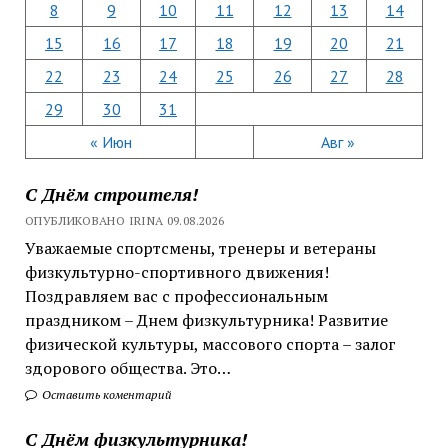
8
9
10
11
12
13
14
15
16
17
18
19
20
21
22
23
24
25
26
27
28
29
30
31
« Июн
Авг »
С Днём строителя!
ОПУБЛИКОВАНО IRINA 09.08.2026
Уважаемые спортсмены, тренеры и ветераны
физкультурно-спортивного движения!
Поздравляем вас с профессиональным
праздником – Днем физкультурника! Развитие
физической культуры, массового спорта – залог
здорового общества. Это…
Оставить коментарий
С Днём физкультурника!