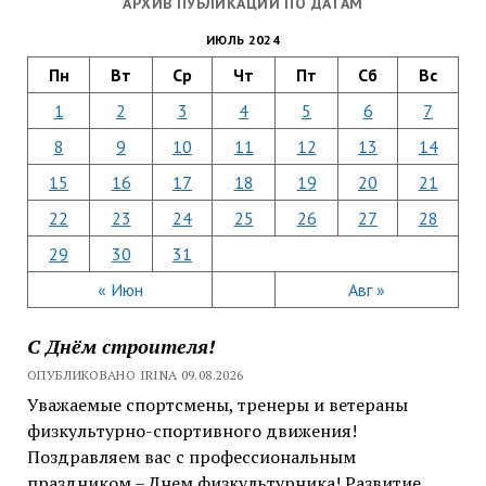
АРХИВ ПУБЛИКАЦИЙ ПО ДАТАМ
ИЮЛЬ 2024
Пн
Вт
Ср
Чт
Пт
Сб
Вс
1
2
3
4
5
6
7
8
9
10
11
12
13
14
15
16
17
18
19
20
21
22
23
24
25
26
27
28
29
30
31
« Июн
Авг »
С Днём строителя!
ОПУБЛИКОВАНО IRINA 09.08.2026
Уважаемые спортсмены, тренеры и ветераны
физкультурно-спортивного движения!
Поздравляем вас с профессиональным
праздником – Днем физкультурника! Развитие