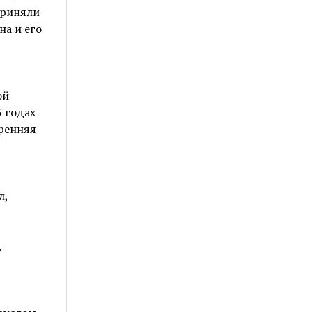
приняли
на и его
ой
 годах
ренняя
л,
,