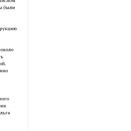
 числом
ы были
трукцию
 около
сь
ий.
енно
ного
она
льга