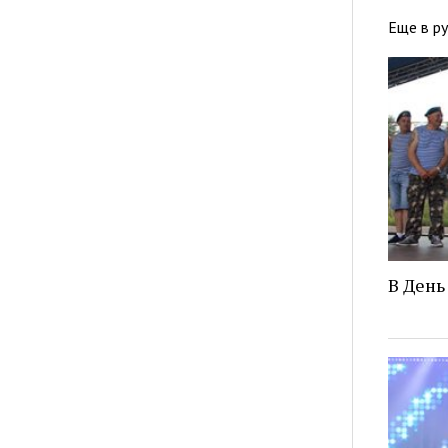
Еще в р
В День