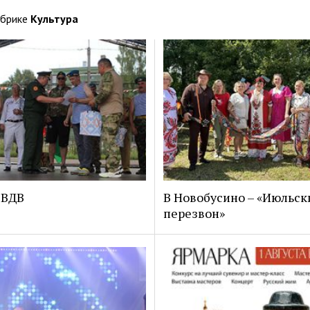
убрике
Культура
 ВДВ
В Новобусино – «Июльск
перезвон»