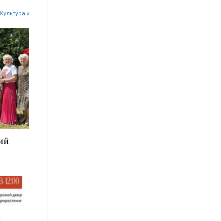
Культура »
ий