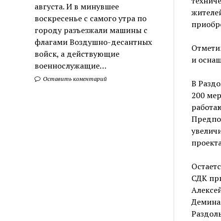
техниче
августа. И в минувшее
жителей
воскресенье с самого утра по
приобре
городу разъезжали машины с
флагами Воздушно-десантных
Отметим
войск, а действующие
и оснащ
военнослужащие…
Оставить коментарий
В Разд
200 мер
работа
Предпол
увеличи
проекта
Остаетс
СДК пр
Алексе
Демина
Раздоль