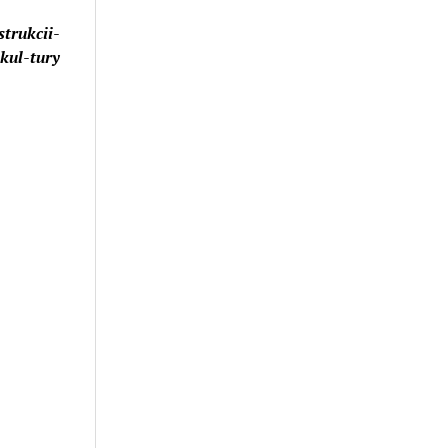
trukcii-
-kul-tury