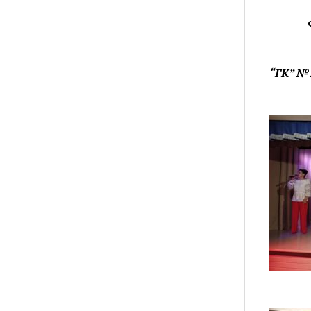
“ГК” №2