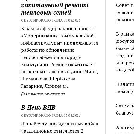
капитальный ремонт
Совет н
тепловых сетей
решение
реконст
ОПУБЛИКОВАНО IRINA 06.08.2026
В рамках федерального проекта
В рамк
«Модернизация коммунальной
досуго
инфраструктуры» продолжаются
базы» о
работы по обновлению
в здани
теплоснабжения в городе
и наруж
Кольчугино. Ремонт охватывает
видеоо
несколько ключевых улиц: Мира,
Шиманаева, Щербакова,
В здани
Гагарина, Ленина и…
помеще
Оставить коментарий
Затем 
В День ВДВ
благоу
ОПУБЛИКОВАНО IRINA 05.08.2026
День Воздушно-десантных войск
А в тек
традиционно отмечается 2