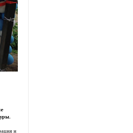
ле
уры.
рация и