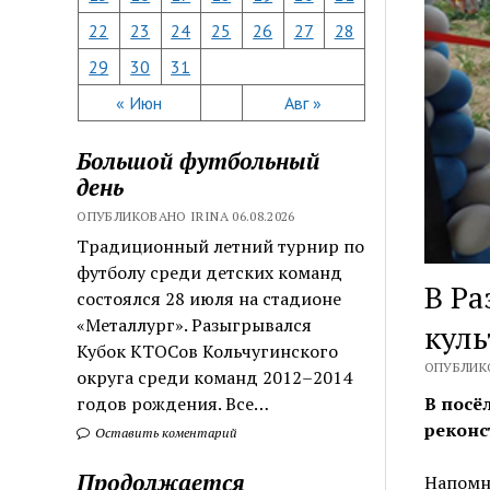
22
23
24
25
26
27
28
29
30
31
« Июн
Авг »
Большой футбольный
день
ОПУБЛИКОВАНО IRINA 06.08.2026
Традиционный летний турнир по
футболу среди детских команд
В Ра
состоялся 28 июля на стадионе
«Металлург». Разыгрывался
кул
Кубок КТОСов Кольчугинского
ОПУБЛИКО
округа среди команд 2012–2014
годов рождения. Все…
В посё
реконс
Оставить коментарий
Продолжается
Напомн