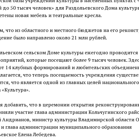
ской базы учреждений культуры в населённых пунктах с
 до 50 тысяч человек» для Раздольевского Дома культур
тены новая мебель и театральные кресла.
, что из областного и местного бюджетов на его реконс
ение было направлено около 21 млн рублей.
ольевском сельском Доме культуры ежегодно проводится
оприятий, которые посещают более 9 тысяч человек. Зде
ют 14 клубных формирований и любительских объединен
агается, что теперь посещаемость учреждения существ
тся, что является одной из главных целей национального
 «Культура».
я добавить, что в церемонии открытия реконструирован
иняли участие глава администрации Кольчугинского рай
й Андрианов, министр культуры Владимирской области О
 и глава администрации муниципального образования
евское Елена Лебедева.