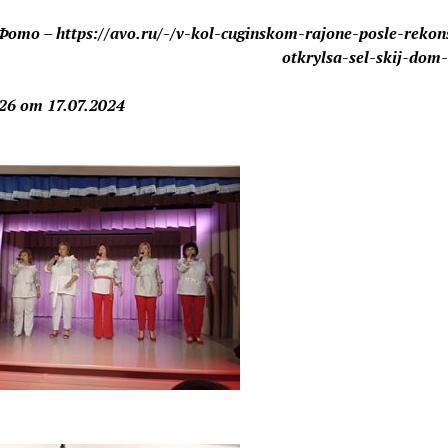
Фото – https://avo.ru/-/v-kol-cuginskom-rajone-posle-rekons
otkrylsa-sel-skij-dom
6 от 17.07.2024