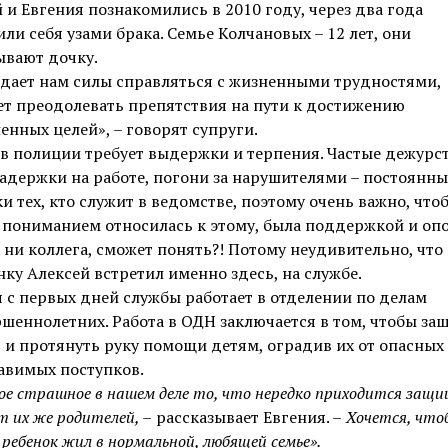
 и Евгения познакомились в 2010 году, через два года
ли себя узами брака. Семье Колчановых – 12 лет, они
ывают дочку.
дает нам силы справляться с жизненными трудностями,
т преодолевать препятствия на пути к достижению
енных целей», – говорят супруги.
в полиции требует выдержки и терпения. Частые дежурст
адержки на работе, погони за нарушителями – постоянны
и тех, кто служит в ведомстве, поэтому очень важно, что
 пониманием относилась к этому, была поддержкой и опо
к ни коллега, сможет понять?! Потому неудивительно, что
ку Алексей встретил именно здесь, на службе.
 с первых дней службы работает в отделении по делам
шеннолетних. Работа в ОДН заключается в том, чтобы за
 и протянуть руку помощи детям, оградив их от опасных
авимых поступков.
ое страшное в нашем деле то, что нередко приходится защ
т их же родителей, –
рассказывает Евгения. –
Хочется, что
ребенок жил в нормальной, любящей семье».