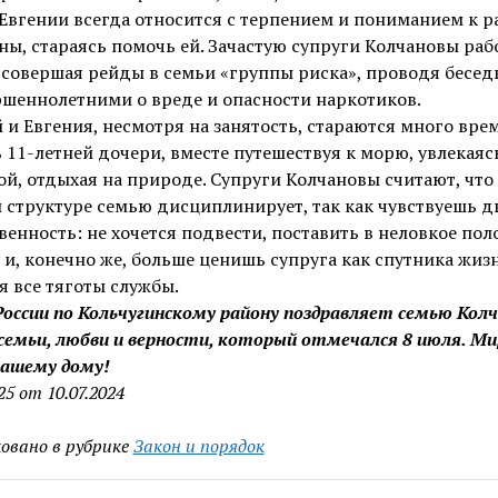
Евгении всегда относится с терпением и пониманием к р
ы, стараясь помочь ей. Зачастую супруги Колчановы раб
 совершая рейды в семьи «группы риска», проводя бесед
шеннолетними о вреде и опасности наркотиков.
 и Евгения, несмотря на занятость, стараются много вре
 11-летней дочери, вместе путешествуя к морю, увлекаяс
й, отдыхая на природе. Супруги Колчановы считают, что
 структуре семью дисциплинирует, так как чувствуешь 
венность: не хочется подвести, поставить в неловкое по
 и, конечно же, больше ценишь супруга как спутника жиз
 все тяготы службы.
оссии по Кольчугинскому району поздравляет семью Кол
семьи, любви и верности, который отмечался 8 июля. Ми
вашему дому!
5 от 10.07.2024
овано в рубрике
Закон и порядок