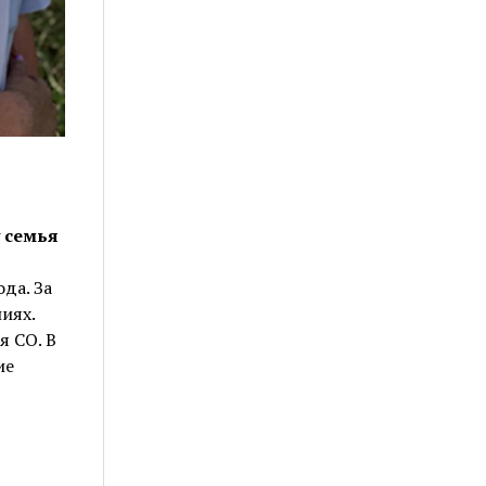
 семья
да. За
иях.
я СО. В
ие