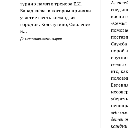
Алексей
турнир памяти тренера Е.И.
соедини
Барадачёва, в котором приняли
воспит
участие шесть команд из
«Семья 
городов: Кольчугино, Смоленск
помогае
и…
поставл
Оставить коментарий
Служба 
порой з
спутник
семья с
кто, ка
половин
Евгения
несовер
уберечь
непопр
«Но сам
детей о
каждый 