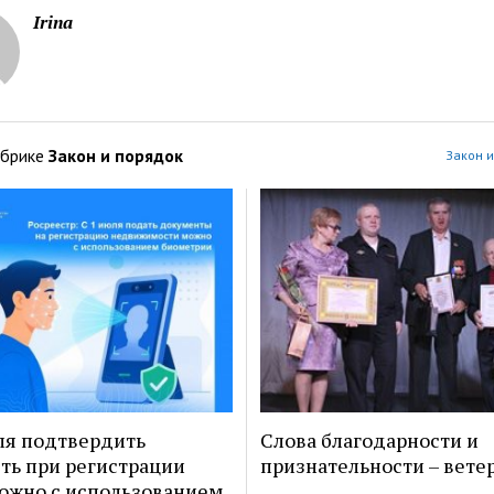
Irina
убрике
Закон и порядок
Закон и
ля подтвердить
Слова благодарности и
ть при регистрации
признательности – вете
ожно с использованием