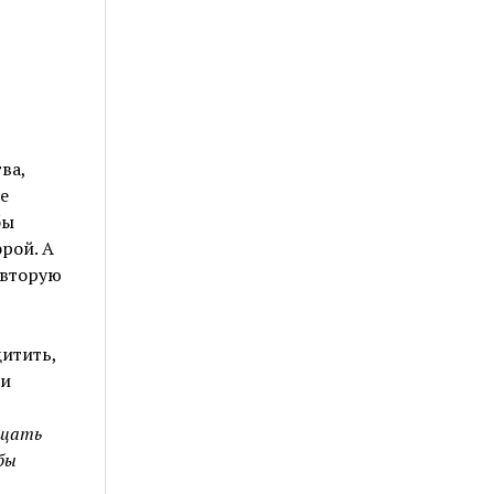
ва,
е
бы
рой. А
 вторую
щитить,
 и
ищать
бы