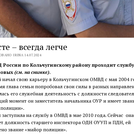
те – всегда легче
ВАНО IRINA 14.07.2024
 России по Кольчугинскому району проходит службу
новых
(см. на снимке)
.
 начал свою карьеру в Кольчугинском ОМВД с мая 2004 го
мя глава семьи попробовал свои силы в разных направлен
ась его служебная деятельность с должности следовател
ий момент он заместитель начальника ОУР и имеет зван
 полиции».
 заступила на службу в ОМВД в мае 2010 года. Сейчас она
ет должность старшего инспектора ОДН ОУУП и ПДН, ей
но звание «майор полиции».