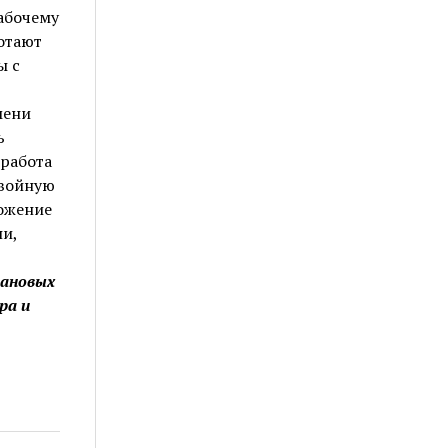
абочему
отают
ы с
мени
ь
 работа
двойную
ложение
ни,
чановых
ра и