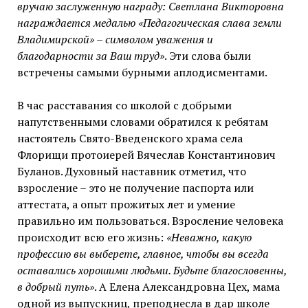
вручаю заслуженную награду: Светлана Викторовна
награждается медалью «Педагогическая слава земли
Владимирской» – символом уважения и
благодарности за Ваш труд»
. Эти слова были
встречены самыми бурными аплодисментами.
В час расставания со школой с добрыми
напутственными словами обратился к ребятам
настоятель Свято-Введенского храма села
Флорищи протоиерей Вячеслав Константинович
Буланов. Духовный наставник отметил, что
взросление – это не получение паспорта или
аттестата, а опыт прожитых лет и умение
правильно им пользоваться. Взросление человека
происходит всю его жизнь:
«Неважно, какую
профессию вы выберете, главное, чтобы вы всегда
оставались хорошими людьми. Будьте благословенны,
в добрый путь»
. А Елена Александровна Цех, мама
одной из выпускниц, преподнесла в дар школе