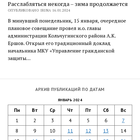
Расслабляться некогда – зима продолжается
ОПУБЛИКОВАНО IRINA 16.01.2024
В минувший понедельник, 15 января, очередное
плановое совещание провел и.о. главы
администрации Кольчугинского района А.К.
Ершов. Открыл его традиционный доклад
начальника МКУ «Управление гражданской
защиты…
АРХИВ ПУБЛИКАЦИЙ ПО ДАТАМ
ЯНВАРЬ 2024
Пн
Вт
Ср
Чт
Пт
Сб
Вс
1
2
3
4
5
6
7
8
9
10
11
12
13
14