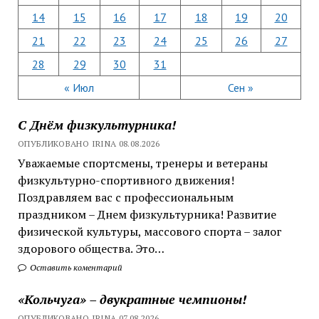
14
15
16
17
18
19
20
21
22
23
24
25
26
27
28
29
30
31
« Июл
Сен »
С Днём физкультурника!
ОПУБЛИКОВАНО IRINA 08.08.2026
Уважаемые спортсмены, тренеры и ветераны
физкультурно-спортивного движения!
Поздравляем вас с профессиональным
праздником – Днем физкультурника! Развитие
физической культуры, массового спорта – залог
здорового общества. Это…
Оставить коментарий
«Кольчуга» – двукратные чемпионы!
ОПУБЛИКОВАНО IRINA 07.08.2026