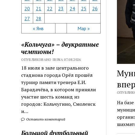
20
21
22
23
24
25
26
27
28
« Янв
Мар »
«Кольчуга» – двукратные
чемпионы!
ОПУБЛИКОВАНО IRINA 07.08.2026
18 июля в зале центрального
Мун
стадиона города Орёл прошёл
впер
турнир памяти тренера Е.И.
Барадачёва, в котором приняли
ОПУБЛИКО
участие шесть команд из
На базе
городов: Кольчугино, Смоленск
муници
и…
органи
Оставить коментарий
шахмат
Большой футбольный