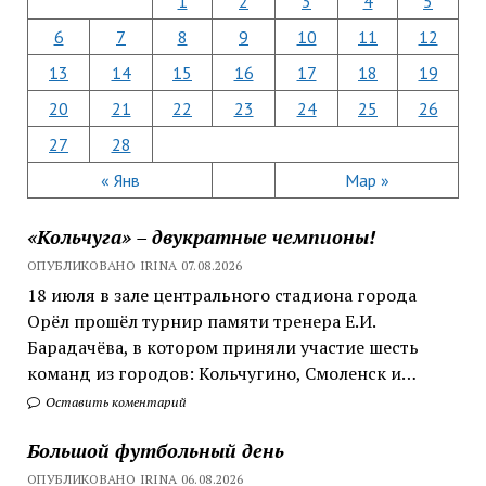
1
2
3
4
5
6
7
8
9
10
11
12
13
14
15
16
17
18
19
20
21
22
23
24
25
26
27
28
« Янв
Мар »
«Кольчуга» – двукратные чемпионы!
ОПУБЛИКОВАНО IRINA 07.08.2026
18 июля в зале центрального стадиона города
Орёл прошёл турнир памяти тренера Е.И.
Барадачёва, в котором приняли участие шесть
команд из городов: Кольчугино, Смоленск и…
Оставить коментарий
Большой футбольный день
ОПУБЛИКОВАНО IRINA 06.08.2026