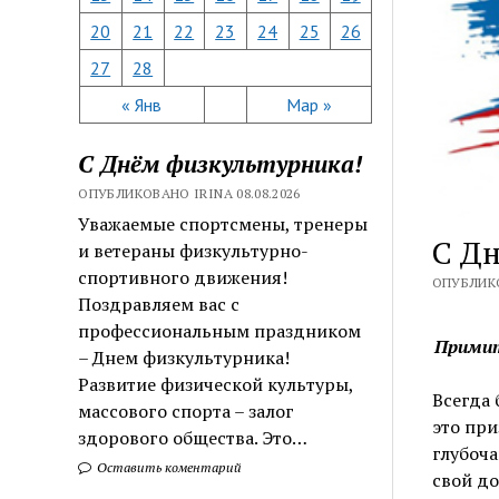
20
21
22
23
24
25
26
27
28
« Янв
Мар »
С Днём физкультурника!
ОПУБЛИКОВАНО IRINA 08.08.2026
Уважаемые спортсмены, тренеры
С Дн
и ветераны физкультурно-
спортивного движения!
ОПУБЛИКО
Поздравляем вас с
профессиональным праздником
Примит
– Днем физкультурника!
Развитие физической культуры,
Всегда 
массового спорта – залог
это при
здорового общества. Это…
глубоча
Оставить коментарий
свой до