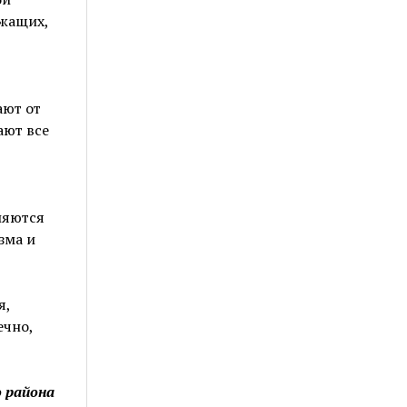
ужащих,
ают от
ают все
ляются
зма и
я,
ечно,
о района