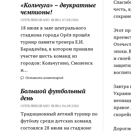
Спасиб
«Кольчуга» – двукратные
честь, 
чемпионы!
сохране
ОПУБЛИКОВАНО IRINA 07.08.2026
18 июля в зале центрального
Этот пр
стадиона города Орёл прошёл
преемст
турнир памяти тренера Е.И.
Отечес
Барадачёва, в котором приняли
эпохи. 
участие шесть команд из
и свое
городов: Кольчугино, Смоленск
защитн
и…
воспит
Оставить коментарий
Завтра 
Большой футбольный
Украин
день
неонаци
ОПУБЛИКОВАНО IRINA 06.08.2026
правое 
Традиционный летний турнир по
скорей
футболу среди детских команд
состоялся 28 июля на стадионе
Дорогие