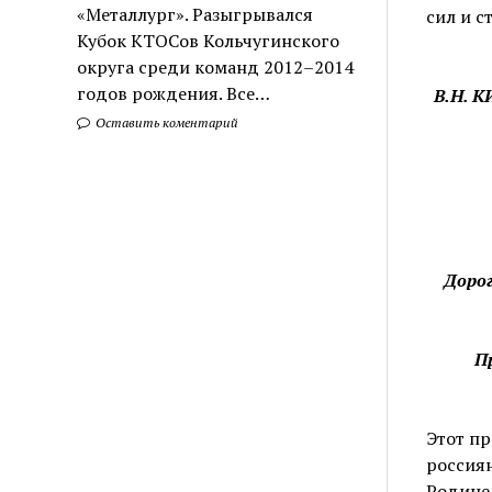
«Металлург». Разыгрывался
сил и с
Кубок КТОСов Кольчугинского
округа среди команд 2012–2014
годов рождения. Все…
В.Н. К
Оставить коментарий
Дорог
П
Этот пр
россиян
Родине