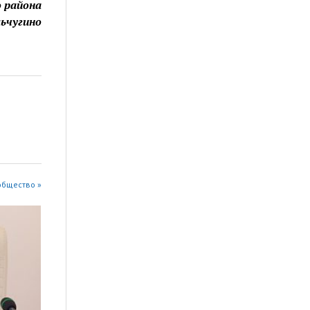
о района
льчугино
общество »