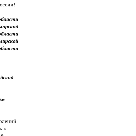
оссии!
области
имирской
области
мирской
области
ийской
ём
колений
ь к
ой