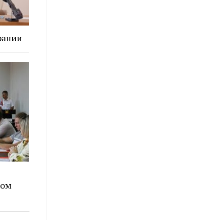
рании
ком