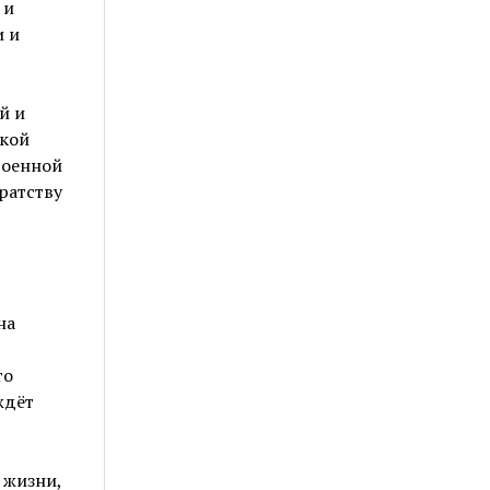
 и
и и
й и
икой
военной
ратству
на
то
ждёт
 жизни,