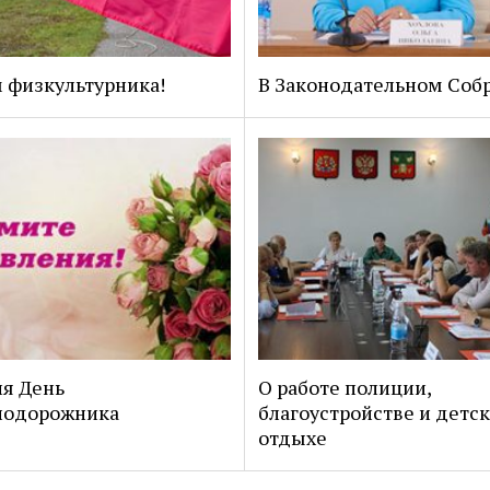
 физкультурника!
В Законодательном Соб
я День
О работе полиции,
нодорожника
благоустройстве и детс
отдыхе