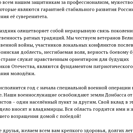
о всем нашим защитникам за профессионализм, мужество
которые являются гарантией стабильного развития Росси
ния её суверенитета.
аздник олицетворяет собой неразрывную связь поколени
венность ратных традиций. Мы чествуем ветеранов Вел
твенной войны, участников локальных конфликтов после
Воинская доблесть, несгибаемая воля, верность боевому б
й стране служат нравственным ориентиром для будущих
иков Отечества, являются фундаментом патриотического
ания молодёжи.
исполнится год с начала специальной военной операции 
е. Наши военнослужащие освобождают земли Донбасса от
стов – один населённый пункт за другим. Свой вклад в э
дело вносят и владимирцы. Вся область гордится ими и 
шего возращения домой с победой!
 друзья, желаем всем вам крепкого здоровья, долгих лет