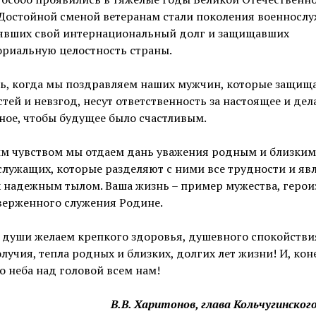
Достойной сменой ветеранам стали поколения военносл
явших свой интернациональный долг и защищавших
ориальную целостность страны.
нь, когда мы поздравляем наших мужчин, которые защищ
тей и невзгод, несут ответственность за настоящее и дел
ое, чтобы будущее было счастливым.
ым чувством мы отдаем дань уважения родным и близким
лужащих, которые разделяют с ними все трудности и яв
 надежным тылом. Ваша жизнь – пример мужества, герои
верженного служения Родине.
 души желаем крепкого здоровья, душевного спокойстви
лучия, тепла родных и близких, долгих лет жизни! И, кон
 неба над головой всем нам!
В.В. Харитонов, глава Кольчугинског