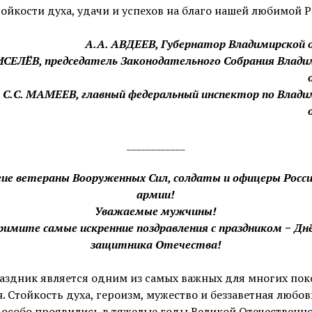
тойкости духа, удачи и успехов на благо нашей любимой Р
А.А. АВДЕЕВ, Губернатор Владимирской 
ИСЕЛЁВ, председатель Законодательного Собрания Влад
С.С. МАМЕЕВ, главный федеральный инспектор по Влади
____________
ие ветераны Вооруженных Сил, солдаты и офицеры Росс
армии!
Уважаемые мужчины!
римите самые искренние поздравления с праздником − Дн
защитника Отечества!
аздник является одним из самых важных для многих по
. Стойкость духа, героизм, мужество и беззаветная любов
 особо проявились в тяжелые годы Великой Отечественн