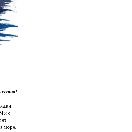
чества!
ждан –
 Мы с
яет
а море.