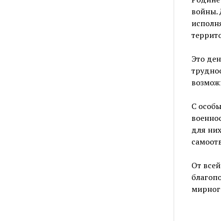
войны. 
исполн
террит
Это де
труднос
возможн
С особ
военнос
для них
самоот
От всей
благопо
мирного