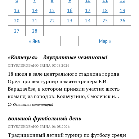
13
14
15
16
17
18
19
20
21
22
23
24
25
26
27
28
« Янв
Мар »
«Кольчуга» – двукратные чемпионы!
ОПУБЛИКОВАНО IRINA 07.08.2026
18 июля в зале центрального стадиона города
Орёл прошёл турнир памяти тренера Е.И.
Барадачёва, в котором приняли участие шесть
команд из городов: Кольчугино, Смоленск и…
Оставить коментарий
Большой футбольный день
ОПУБЛИКОВАНО IRINA 06.08.2026
Традиционный летний турнир по футболу среди