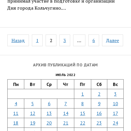
принимал участие в подготовке и организации
Дня города Кольчугино.…
Навигация
Назад
1
2
3
…
6
Далее
по
записям
АРХИВ ПУБЛИКАЦИЙ ПО ДАТАМ
ИЮЛЬ 2022
Пн
Вт
Ср
Чт
Пт
Сб
Вс
1
2
3
4
5
6
7
8
9
10
11
12
13
14
15
16
17
18
19
20
21
22
23
24