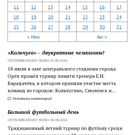
11
12
13
14
15
16
17
18
19
20
21
22
23
24
25
26
27
28
29
30
31
« Июн
Авг »
«Кольчуга» – двукратные чемпионы!
ОПУБЛИКОВАНО IRINA 07.08.2026
18 июля в зале центрального стадиона города
Орёл прошёл турнир памяти тренера Е.И.
Барадачёва, в котором приняли участие шесть
команд из городов: Кольчугино, Смоленск и…
Оставить коментарий
Большой футбольный день
ОПУБЛИКОВАНО IRINA 06.08.2026
Традиционный летний турнир по футболу среди