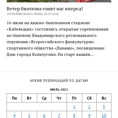
Ветер биатлона гонит нас вперед!
ОПУБЛИКОВАНО IRINA 20.07.2022
16 июля на лыжно-биатлонном стадионе
«Кабельщик» состоялись открытые соревнования
по биатлону Владимирского регионального
отделения «Всероссийского физкультурно-
спортивного общества «Динамо», посвященные
Дню города Кольчугино. На старт вышли…
АРХИВ ПУБЛИКАЦИЙ ПО ДАТАМ
ИЮЛЬ 2022
Пн
Вт
Ср
Чт
Пт
Сб
Вс
1
2
3
4
5
6
7
8
9
10