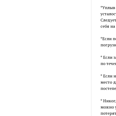
*Уплыв 
усталос
Следует
себя на
*Если п
погрузи
* Если 
по тече
* Если 
место д
постеп
* Никог
можно у
потерят