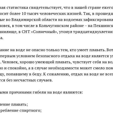
ая статистика свидетельствует, что в нашей стране ежег
осит более 10 тысяч человеческих жизней. Так, в прошед
ые во Владимирской области на водоемах зафиксирована
ловек, в том числе в Кольчугинском районе – на Пекшинс
анилище, в СНТ «Солнечный», утонул тридцатидвухлетни
а.
ние на воде не опасно только тем, кто умеет плавать. Во
первым условием безопасного отдыха на воде является 
. Человек, хорошо умеющий плавать, чувствует себя на во
о и спокойно, а в случае необходимости может смело по
у, попавшему в беду. К сожалению, отдых на воде не все
ся без несчастных случаев.
ыми причинами гибели на воде являются:
ение плавать;
ребление спиртного;