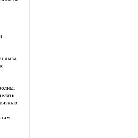
и
аплыва,
ие
волны,
делать
 жизнью.
воим