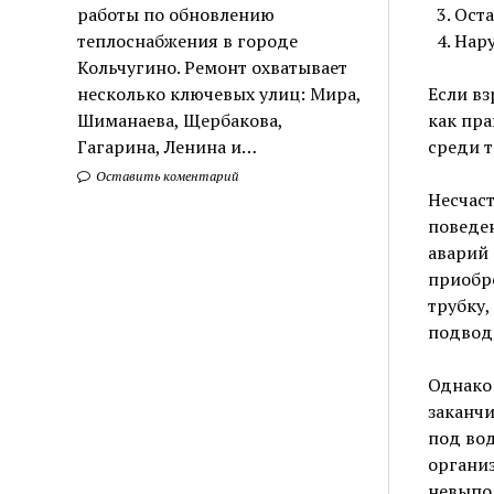
Оста
работы по обновлению
Нару
теплоснабжения в городе
Кольчугино. Ремонт охватывает
Если вз
несколько ключевых улиц: Мира,
как пра
Шиманаева, Щербакова,
среди т
Гагарина, Ленина и…
Оставить коментарий
Несчаст
поведен
аварий 
приобр
трубку,
подвод
Однако
заканчи
под вод
организ
невыпол