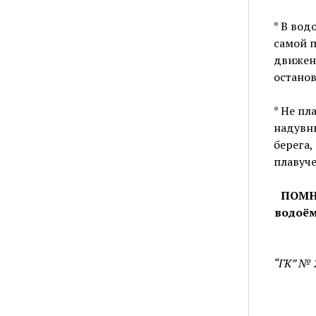
* В вод
самой п
движени
останов
* Не пл
надувны
берега,
плавуче
ПОМН
водоё
“ГК” № 2