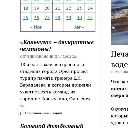
18
19
20
21
22
23
24
25
26
27
28
29
30
31
« Июн
Авг »
«Кольчуга» – двукратные
чемпионы!
Печа
ОПУБЛИКОВАНО IRINA 07.08.2026
воде
18 июля в зале центрального
стадиона города Орёл прошёл
ОПУБЛИКО
турнир памяти тренера Е.И.
Что за
Барадачёва, в котором приняли
когда 
участие шесть команд из
озера 
городов: Кольчугино, Смоленск
и…
Окунуть
Оставить коментарий
которых
удоволь
Большой футбольный