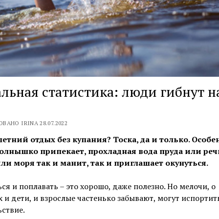
льная статистика: люди гибнут н
ВАНО IRINA 28.07.2022
 летний отдых без купания? Тоска, да и только. Особе
солнышко припекает, прохладная вода пруда или реч
или моря так и манит, так и приглашает окунуться.
ся и поплавать – это хорошо, даже полезно. Но мелочи, о
 и дети, и взрослые частенько забывают, мoгут испортит
ствие.