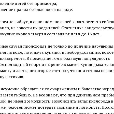
вление детей без присмотра;
шение правил безопасности на воде.
рослые гибнут, в основном, по своей халатности, то гибел
вило, на совести их родителей. Статистика свидетельствуе
онущих около четверти составляют дети до 16 лет.
ные случаи происходят не только по причине нарушения
ия на воде, но и из-за купания в необорудованных водоё
плавсредств. В последние годы большую популярность
ёл подводный спорт и ныряние в маске. Купив дыхатель
 маску и ласты, некоторые считают, что они готовы осваи
ную стихию.
 неумение обращаться со снаряжением и баловство нере
вается гибелью. Не все знают, что при длительном преб
ой, не имея возможности возобновить запас кислорода в
ме, человек может потерять сознание и погибнуть. Поэто
нение правил поведения на воде во время купания и ка