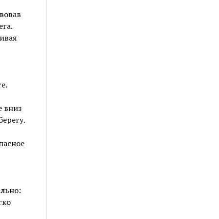
твовав
ега.
живая
е.
е вниз
берегу.
пасное
ально:
гко