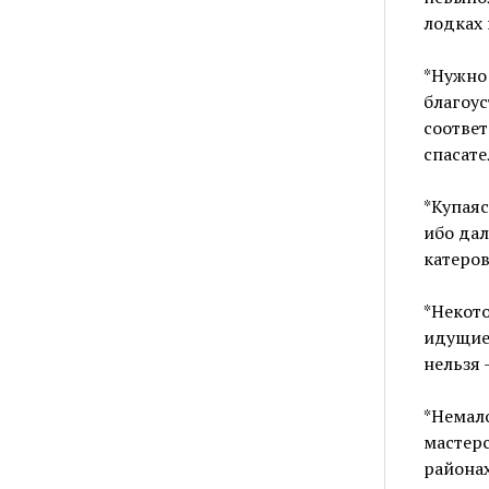
лодках 
*Нужно 
благоус
соответ
спасате
*Купаяс
ибо дал
катеров
*Некото
идущие 
нельзя 
*Немало
мастерс
районах