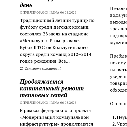
день
Печальн
ОПУБЛИКОВАНО IRINA 06.08.2026
вода ун
Традиционный летний турнир по
выходн
футболу среди детских команд
трех че
состоялся 28 июля на стадионе
водохр
«Металлург». Разыгрывался
мужчин
Кубок КТОСов Кольчугинского
округа среди команд 2012–2014
Пребыва
годов рождения. Все…
почему 
плавать
Оставить коментарий
уверенн
Продолжается
товарищ
капитальный ремонт
обходит
тепловых сетей
Основн
ОПУБЛИКОВАНО IRINA 06.08.2026
В рамках федерального проекта
Неум
«Модернизация коммунальной
Упот
инфраструктуры» продолжаются