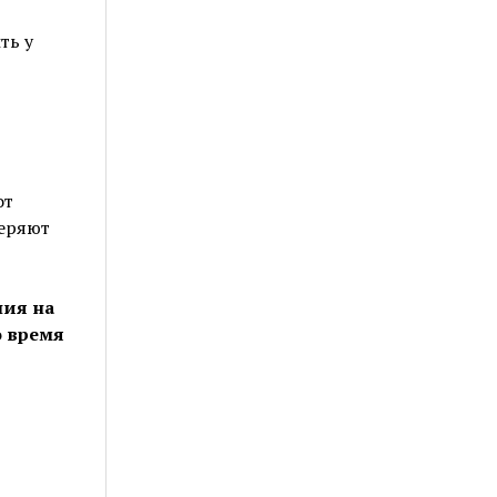
ть у
от
теряют
ния на
о время