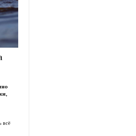
а
нно
ки,
ь всё