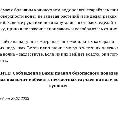
оёмах с большим количеством водорослей старайтесь плы
оверхности воды, не задевая растений и не делая резких
й. Если же руки или ноги запутались в стеблях, сделайте
ку, приняв положение «поплавок» и освободитесь от них.
авайте на надувных матрацах, автомобильных камерах и
х подушках. Ветер или течение могут отнести их далеко 
 а волна – захлестнуть. Если из них выйдет воздух, они по
сть.
ИТЕ! Соблюдение Вами правил
безопасноrо поведе
мах
позволит избежать несчастных случаев на воде в
купания.
9 от 27.07.2022