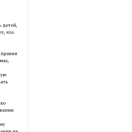
ь детей,
т, что
 правил
мах,
ную
вать
дко
ывании
му
тания на