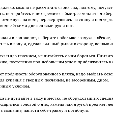
далеко, можно не рассчитать своих сил, поэтому, почувс
ть, не теряйтесь и не стремитесь быстрее доплыть до бер
 отдохнуть на воде, перевернувшись на спину и поддер
 воде лёгкими движениями рук и ног.
опали в водоворот, наберите побольше воздуха в лёгкие,
тесь в воду и, сделав сильный рывок в сторону, всплывит
захватило течением, не пытайтесь с ним бороться. Плывит
нию, постепенно под небольшим углом приближайтесь к 
нет поблизости оборудованного пляжа, надо выбрать безо
ля купания с твёрдым песчаным, не засоренным, дном,
енным уклоном.
да не прыгайте в воду в местах, не оборудованных специ
дариться головой о дно, камень или другой предмет, ле
ь сознание, нанести себе травму и погибнуть.