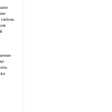
одно
шие
 гибель
ком
й
т
умение
де
мочь
гда