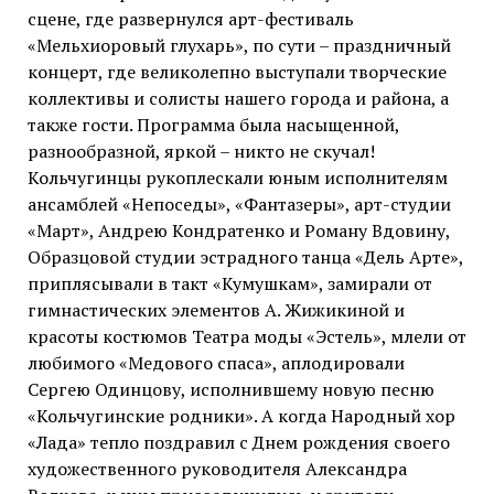
сцене, где развернулся арт-фестиваль
«Мельхиоровый глухарь», по сути – праздничный
концерт, где великолепно выступали творческие
коллективы и солисты нашего города и района, а
также гости. Программа была насыщенной,
разнообразной, яркой – никто не скучал!
Кольчугинцы рукоплескали юным исполнителям
ансамблей «Непоседы», «Фантазеры», арт-студии
«Март», Андрею Кондратенко и Роману Вдовину,
Образцовой студии эстрадного танца «Дель Арте»,
приплясывали в такт «Кумушкам», замирали от
гимнастических элементов А. Жижикиной и
красоты костюмов Театра моды «Эстель», млели от
любимого «Медового спаса», аплодировали
Сергею Одинцову, исполнившему новую песню
«Кольчугинские родники». А когда Народный хор
«Лада» тепло поздравил с Днем рождения своего
художественного руководителя Александра