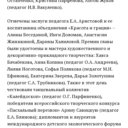
Остапченко, Кристина Парфенова, Антон Жуков
(педагог И.В. Вакуленко).
Отмечены заслуги педагога Е.А. Аристовой и ее
воспитанниц объединения «Красота и грация» –
Алины Бесединой, Инги Доломан, Анастасии
Жижикиной, Дарины Халиловой. Премии главы
были удостоены и мастера художественного и
декоративно-прикладного творчества: Хавса
Бачабекова, Анна Копина (педагог О.А. Андреева),
Лилия Ноготова, Софья Полякова (педагог М.Н.
Ефимова), Екатерина Зверева, Дарья Золотухина
(педагог С.А. Трубникова). Также в этот день
чествовали танцевальный коллектив
«Калейдоскоп» (педагог О.Г. Парфиненко),
победителя всероссийского творческого конкурса
«Пасхальный перезвон» Арину Савицкую (педагог
Е.А. Блинова); дипломантов и лауреатов
международного детского экологического форума