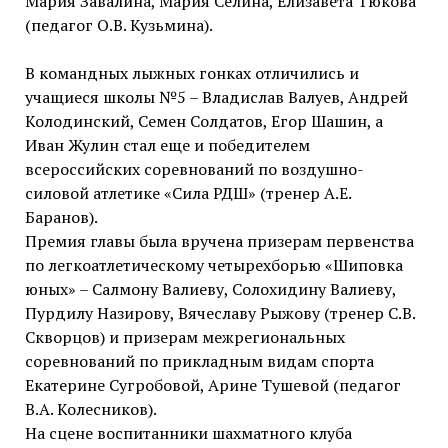
Мария Завалина, Мария Селина, Елизавета Тюкова
(педагог О.В. Кузьмина).
В командных лыжных гонках отличились и
учащиеся школы №5 – Владислав Валуев, Андрей
Колодинский, Семен Солдатов, Егор Шашин, а
Иван Жулин стал еще и победителем
всероссийских соревнований по воздушно-
силовой атлетике «Сила РДШ» (тренер А.Е.
Баранов).
Премия главы была вручена призерам первенства
по легкоатлетическому четырехборью «Шиповка
юных» – Салмону Валиеву, Солохидину Валиеву,
Пурдилу Назирову, Вячеславу Рыжову (тренер С.В.
Скворцов) и призерам межрегиональных
соревнований по прикладным видам спорта
Екатерине Сугробовой, Арине Тушевой (педагог
В.А. Колесников).
На сцене воспитанники шахматного клуба