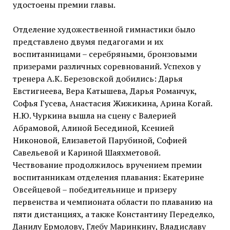
удостоены премии главы.
Отделение художественной гимнастики было
представлено двумя педагогами и их
воспитанницами – серебряными, бронзовыми
призерами различных соревнований. Успехов у
тренера А.К. Березовской добились: Дарья
Евстигнеева, Вера Катышева, Дарья Романчук,
Софья Гусева, Анастасия Жижикина, Арина Когай.
Н.Ю. Чуркина вышла на сцену с Валерией
Абрамовой, Алиной Бесединой, Ксенией
Никоновой, Елизаветой Парубиной, Софией
Савельевой и Кариной Шаяхметовой.
Чествование продолжилось вручением премии
воспитанникам отделения плавания: Екатерине
Овсейцевой – победительнице и призеру
первенства и чемпионата области по плаванию на
пяти дистанциях, а также Константину Переделко,
Данилу Ермолову, Глебу Маринкину, Владиславу