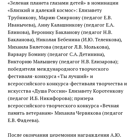
«Зеленая планета глазами детей» в номинации
«Близкий и далекий космос»: Елизавету
Трубникову, Марию Смирнову (педагог Е.В.
Иванычева), Анну Калашникову (педагог Е.А.
Блинова), Веронику Бакланову (педагог Н.В.
Бакланова), Николая Бебенина (И.Ю. Теленкова),
Михаила Билетова (педагог Л.В. Молькова),
Варвару Бомину (педагог С.А. Детинина),
Викторию Малышеву (педагог Н.В. Елизарова);
победителя международного творческого
фестиваля-конкурса «Ты лучший» и
всероссийского конкурса-фестиваля творчества и
искусства «Душа России» Елизавету Коротенкову
(педагог И.Б. Никифорова); призера
всероссийского творческого конкурса «Вечная
память ветеранам» Михаила Червякова (педагог
Е.В. Фадеева).
После окончания церемонии награждения А.Ю.