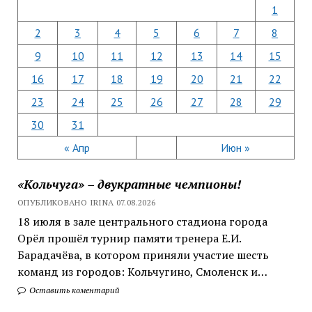
1
2
3
4
5
6
7
8
9
10
11
12
13
14
15
16
17
18
19
20
21
22
23
24
25
26
27
28
29
30
31
« Апр
Июн »
«Кольчуга» – двукратные чемпионы!
ОПУБЛИКОВАНО IRINA 07.08.2026
18 июля в зале центрального стадиона города
Орёл прошёл турнир памяти тренера Е.И.
Барадачёва, в котором приняли участие шесть
команд из городов: Кольчугино, Смоленск и…
Оставить коментарий