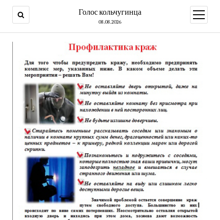
Голос кольчугинца
открыт
меню
08.08.2026