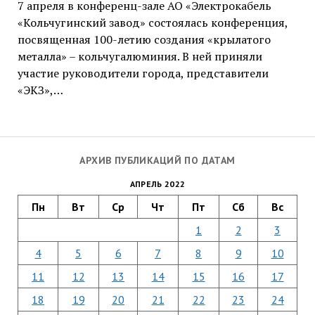
7 апреля в конференц-зале АО «Электрокабель
«Кольчугинский завод» состоялась конференция,
посвященная 100-летию создания «крылатого
металла» – кольчугалюминия. В ней приняли
участие руководители города, представители
«ЭКЗ»,…
АРХИВ ПУБЛИКАЦИЙ ПО ДАТАМ
АПРЕЛЬ 2022
Пн
Вт
Ср
Чт
Пт
Сб
Вс
1
2
3
4
5
6
7
8
9
10
11
12
13
14
15
16
17
18
19
20
21
22
23
24