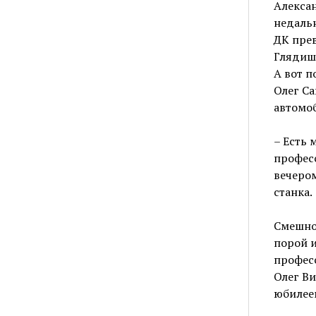
Алексан
недальн
ДК прев
Глядишь
А вот п
Олег Са
автомо
– Есть 
профес
вечером
станка.
Смешно?
порой и
професс
Олег Ви
юбилеем