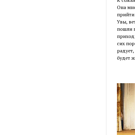
Она мно
прийти 
Увы, ве
пошли п
приходи
сих пор
радует,
будет ж