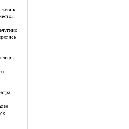
я жизнь
есто».
льчугино
ерегись
 театры
го
еатра
алее
у с