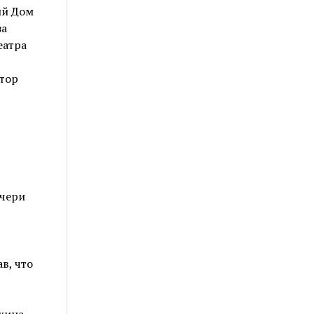
ий Дом
за
еатра
тор
очери
в, что
кина.