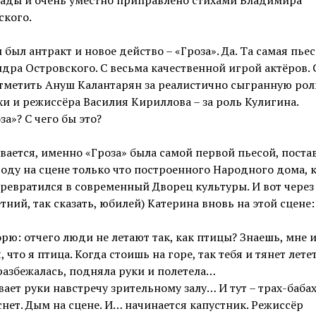
ского.
 был антракт и новое действо – «Гроза». Да. Та самая пьес
дра Островского. С весьма качественной игрой актёров. 
тметить Ануш Калантарян за реалистично сыгранную рол
и и режиссёра Василия Кириллова – за роль Кулигина.
за»? С чего бы это?
вается, именно «Гроза» была самой первой пьесой, пост
году на сцене только что построенного Народного дома,
ревратился в современный Дворец культуры. И вот через 
етний, так сказать, юбилей) Катерина вновь на этой сцене:
орю: отчего люди не летают так, как птицы? Знаешь, мне 
, что я птица. Когда стоишь на горе, так тебя и тянет летет
разбежалась, подняла руки и полетела…
ает руки навстречу зрительному залу… И тут – трах-бабах
снет. Дым на сцене. И… начинается капустник. Режиссёр