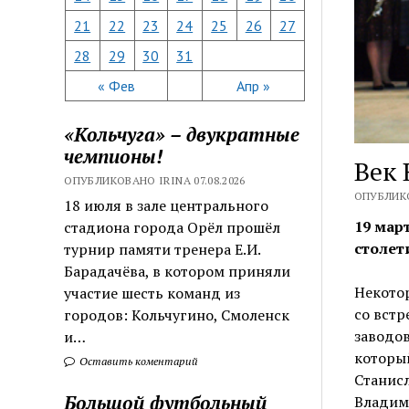
21
22
23
24
25
26
27
28
29
30
31
« Фев
Апр »
«Кольчуга» – двукратные
чемпионы!
Век 
ОПУБЛИКОВАНО IRINA 07.08.2026
ОПУБЛИКО
18 июля в зале центрального
19 мар
стадиона города Орёл прошёл
столет
турнир памяти тренера Е.И.
Барадачёва, в котором приняли
Некотор
участие шесть команд из
со вст
городов: Кольчугино, Смоленск
заводо
и…
которы
Оставить коментарий
Станисл
Большой футбольный
Владими