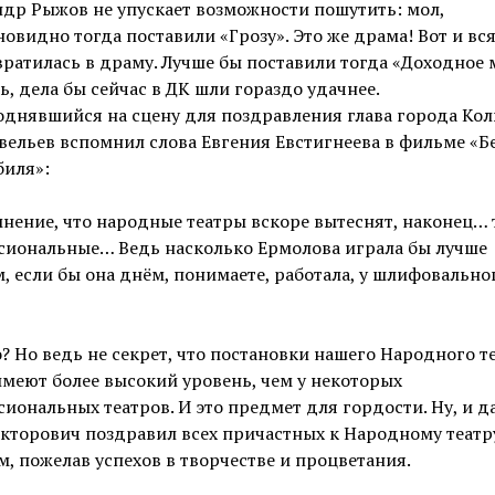
др Рыжов не упускает возможности пошутить: мол,
овидно тогда поставили «Грозу». Это же драма! Вот и вс
ратилась в драму. Лучше бы поставили тогда «Доходное м
, дела бы сейчас в ДК шли гораздо удачнее.
однявшийся на сцену для поздравления глава города Ко
вельев вспомнил слова Евгения Евстигнеева в фильме «Б
биля»:
мнение, что народные театры вскоре вытеснят, наконец…
сиональные… Ведь насколько Ермолова играла бы лучше
, если бы она днём, понимаете, работала, у шлифовально
 Но ведь не секрет, что постановки нашего Народного т
меют более высокий уровень, чем у некоторых
иональных театров. И это предмет для гордости. Ну, и д
кторович поздравил всех причастных к Народному театр
, пожелав успехов в творчестве и процветания.