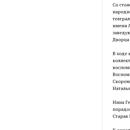
Со стол
народно
театрал
имени Л
заведую
Дворца
В ходе
коллек
воспом
Воспоми
Скоромн
Наталь
Нина Г
порадов
Старая 
К сожал