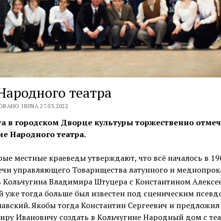
Народного театра
ВАНО IRINA 27.03.2022
та в городском Дворце культуры торжественно отме
ие Народного театра.
ые местные краеведы утверждают, что всё началось в 19
речи управляющего Товарищества латунного и меднопрок
в Кольчугина Владимира Штуцера с Константином Алексе
й уже тогда больше был известен под сценическим псев
авский. Якобы тогда Константин Сергеевич и предложил
ру Ивановичу создать в Кольчугине Народный дом с теа