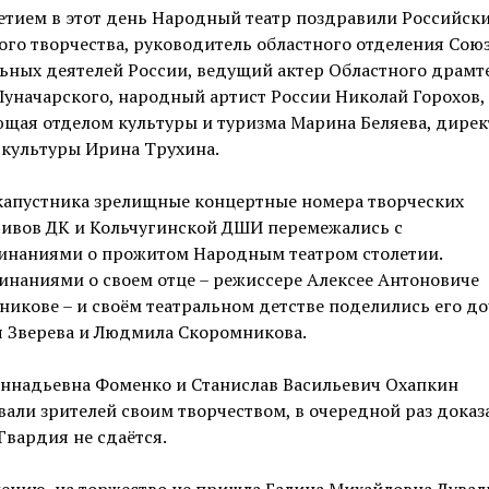
етием в этот день Народный театр поздравили Российск
го творчества, руководитель областного отделения Сою
ьных деятелей России, ведущий актер Областного драмт
уначарского, народный артист России Николай Горохов,
щая отделом культуры и туризма Марина Беляева, дирек
 культуры Ирина Трухина.
 капустника зрелищные концертные номера творческих
тивов ДК и Кольчугинской ДШИ перемежались с
инаниями о прожитом Народным театром столетии.
наниями о своем отце – режиссере Алексее Антоновиче
икове – и своём театральном детстве поделились его д
я Зверева и Людмила Скоромникова.
еннадьевна Фоменко и Станислав Васильевич Охапкин
али зрителей своим творчеством, в очередной раз доказа
Гвардия не сдаётся.
ению, на торжество не пришла Галина Михайловна Дувал