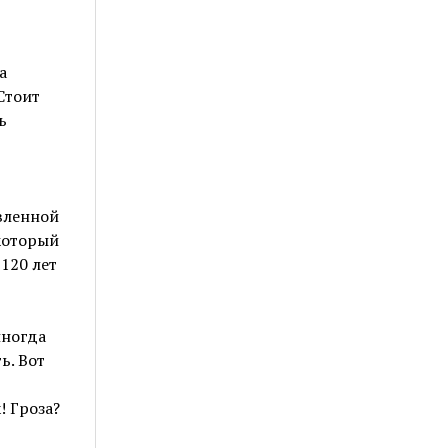
а
Стоит
ь
авленной
 который
120 лет
иногда
ь. Вот
! Гроза?