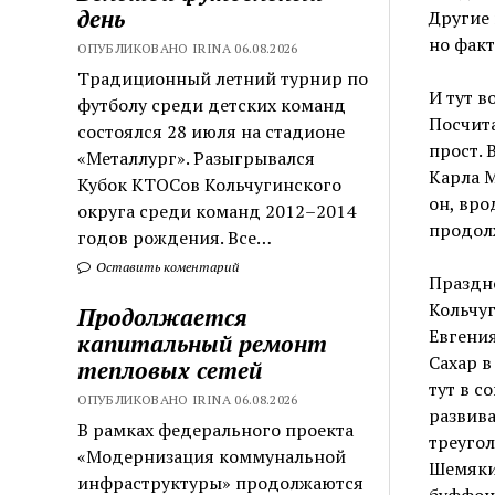
день
Другие 
но факт
ОПУБЛИКОВАНО IRINA 06.08.2026
Традиционный летний турнир по
И тут в
футболу среди детских команд
Посчита
состоялся 28 июля на стадионе
прост. 
«Металлург». Разыгрывался
Карла М
Кубок КТОСов Кольчугинского
он, вро
округа среди команд 2012–2014
продолж
годов рождения. Все…
Оставить коментарий
Праздн
Кольчуг
Продолжается
Евгения
капитальный ремонт
Сахар в
тепловых сетей
тут в с
ОПУБЛИКОВАНО IRINA 06.08.2026
развив
В рамках федерального проекта
треугол
«Модернизация коммунальной
Шемякин
инфраструктуры» продолжаются
буффон