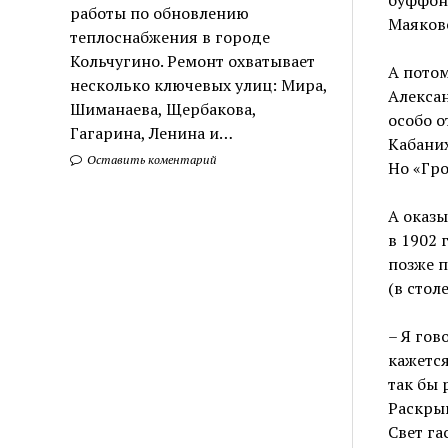
работы по обновлению
Маяков
теплоснабжения в городе
Кольчугино. Ремонт охватывает
А потом
несколько ключевых улиц: Мира,
Алексан
Шиманаева, Щербакова,
особо о
Гагарина, Ленина и…
Кабаних
Оставить коментарий
Но «Гро
А оказы
в 1902 
позже п
(в стол
– Я гов
кажется
так бы 
Раскрыв
Свет га