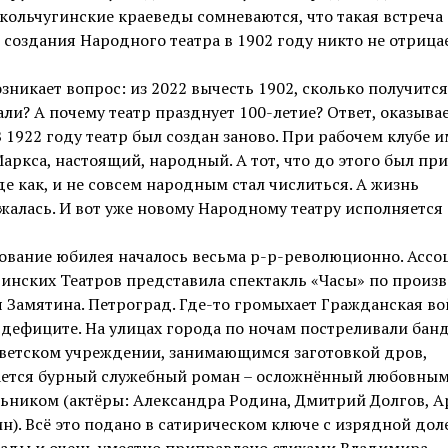
кольчугинские краеведы сомневаются, что такая встреча 
 создания Народного театра в 1902 году никто не отрицае
озникает вопрос: из 2022 вычесть 1902, сколько получится
ли? А почему театр празднует 100-летие? Ответ, оказывае
В 1922 году театр был создан заново. При рабочем клубе 
аркса, настоящий, народный. А тот, что до этого был при
де как, и не совсем народным стал числиться. А жизнь
алась. И вот уже новому Народному театру исполняется 
ование юбилея началось весьма р-р-революционно. Ассо
инских Театров представила спектакль «Часы» по произ
 Замятина. Петроград. Где-то громыхает Гражданская во
 дефиците. На улицах города по ночам постреливали банд
оветском учреждении, занимающимся заготовкой дров,
ается бурный служебный роман – осложнённый любовны
ьником (актёры: Александра Родина, Дмитрий Долгов, А
). Всё это подано в сатирическом ключе с изрядной дол
ады и очень уместно приправлено стихами Владимира