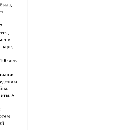
была,
т.
?
тся,
имени
 царе,
100 лет.
циация
ведению
йна.
иты. А
м
ртем
ей