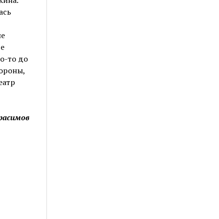
ась
не
те
о-то до
тороны,
еатр
ерасимов