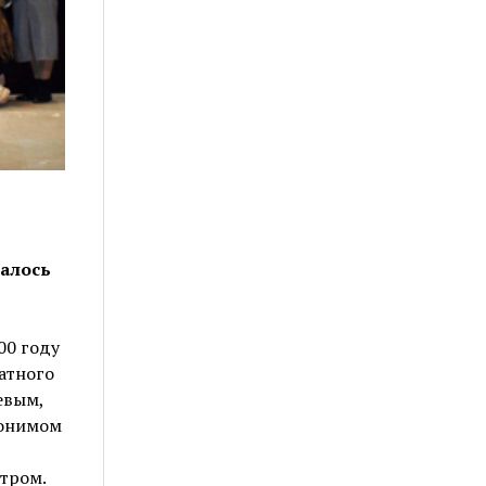
чалось
00 году
атного
евым,
донимом
тром.