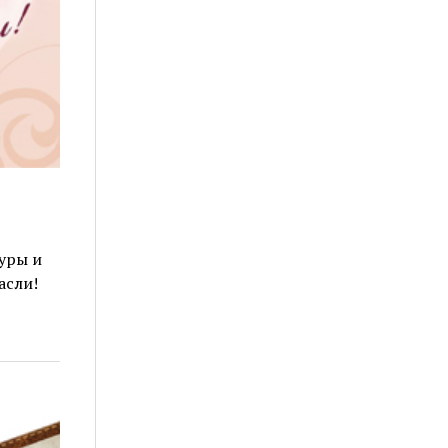
уры и
асли!