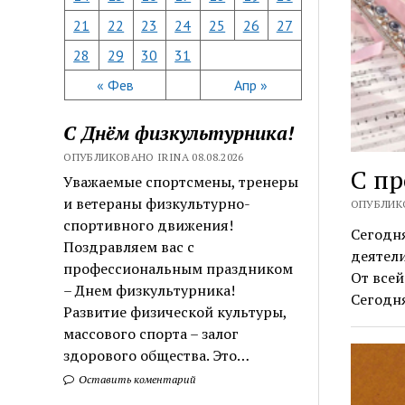
21
22
23
24
25
26
27
28
29
30
31
« Фев
Апр »
С Днём физкультурника!
ОПУБЛИКОВАНО IRINA 08.08.2026
С п
Уважаемые спортсмены, тренеры
и ветераны физкультурно-
ОПУБЛИКО
спортивного движения!
Сегодня
Поздравляем вас с
деятели
профессиональным праздником
От все
– Днем физкультурника!
Сегодн
Развитие физической культуры,
массового спорта – залог
здорового общества. Это…
Оставить коментарий