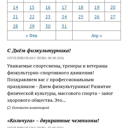
14
15
16
17
18
19
20
21
22
23
24
25
26
27
28
29
30
31
« Фев
Апр »
С Днём физкультурника!
ОПУБЛИКОВАНО IRINA 08.08.2026
Уважаемые спортсмены, тренеры и ветераны
физкультурно-спортивного движения!
Поздравляем вас с профессиональным
праздником – Днем физкультурника! Развитие
физической культуры, массового спорта – залог
здорового общества. Это…
Оставить коментарий
«Кольчуга» – двукратные чемпионы!
ОПУБЛИКОВАНО IRINA 07.08.2026