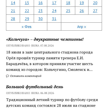
14
15
16
17
18
19
20
21
22
23
24
25
26
27
28
29
30
31
« Фев
Апр »
«Кольчуга» – двукратные чемпионы!
ОПУБЛИКОВАНО IRINA 07.08.2026
18 июля в зале центрального стадиона города
Орёл прошёл турнир памяти тренера Е.И.
Барадачёва, в котором приняли участие шесть
команд из городов: Кольчугино, Смоленск и…
Оставить коментарий
Большой футбольный день
ОПУБЛИКОВАНО IRINA 06.08.2026
Традиционный летний турнир по футболу среди
детских команд состоялся 28 июля на стадионе