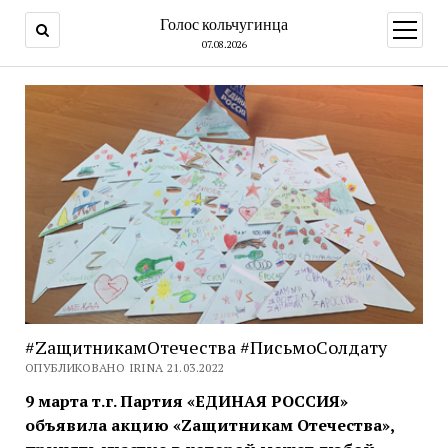
Голос кольчугинца
открыт
меню
07.08.2026
#ZащитникамОтечества #ПисьмоСолдату
ОПУБЛИКОВАНО IRINA 21.03.2022
9 марта т.г. Партия «ЕДИНАЯ РОССИЯ»
объявила акцию «Zащитникам Отечества»,