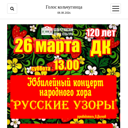
Голос кольчугинца
открыт
меню
08.08.2026