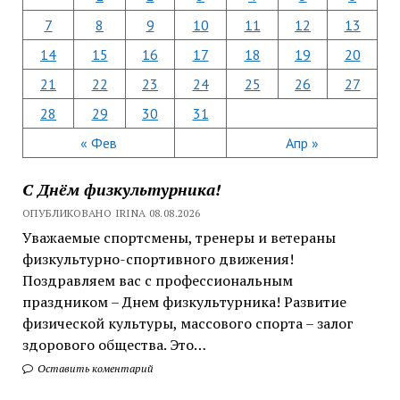
7
8
9
10
11
12
13
14
15
16
17
18
19
20
21
22
23
24
25
26
27
28
29
30
31
« Фев
Апр »
С Днём физкультурника!
ОПУБЛИКОВАНО IRINA 08.08.2026
Уважаемые спортсмены, тренеры и ветераны
физкультурно-спортивного движения!
Поздравляем вас с профессиональным
праздником – Днем физкультурника! Развитие
физической культуры, массового спорта – залог
здорового общества. Это…
Оставить коментарий