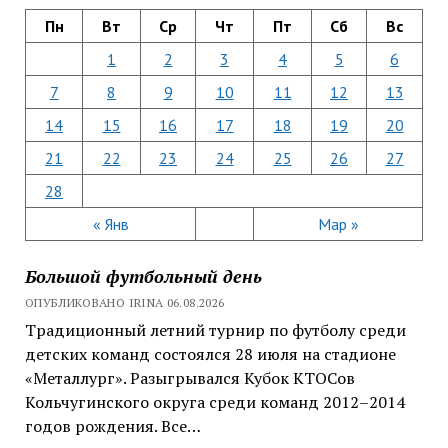
Пн
Вт
Ср
Чт
Пт
Сб
Вс
1
2
3
4
5
6
7
8
9
10
11
12
13
14
15
16
17
18
19
20
21
22
23
24
25
26
27
28
« Янв
Мар »
Большой футбольный день
ОПУБЛИКОВАНО IRINA 06.08.2026
Традиционный летний турнир по футболу среди
детских команд состоялся 28 июля на стадионе
«Металлург». Разыгрывался Кубок КТОСов
Кольчугинского округа среди команд 2012–2014
годов рождения. Все…