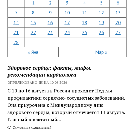
1
2
3
4
5
6
7
8
9
10
11
12
13
14
15
16
17
18
19
20
21
22
23
24
25
26
27
28
« Янв
Мар »
Здоровое сердце: факты, мифы,
рекомендации кардиолога
ОПУБЛИКОВАНО IRINA 10.08.2026
С 10 по 16 августа в России проходит Неделя
профилактики сердечно-сосудистых заболеваний.
Она приурочена к Международному дню
здорового сердца, который отмечается 11 августа.
Главный внештатный…
Оставить коментарий