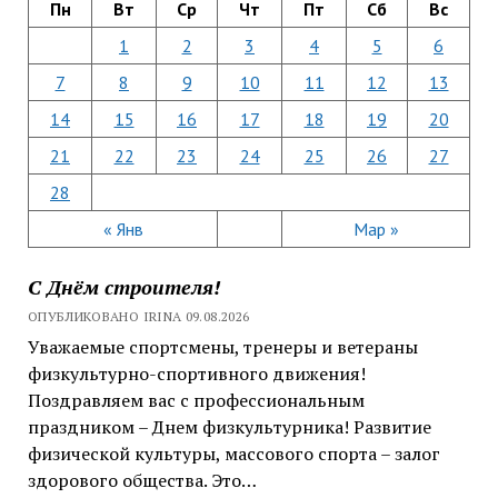
Пн
Вт
Ср
Чт
Пт
Сб
Вс
1
2
3
4
5
6
7
8
9
10
11
12
13
14
15
16
17
18
19
20
21
22
23
24
25
26
27
28
« Янв
Мар »
С Днём строителя!
ОПУБЛИКОВАНО IRINA 09.08.2026
Уважаемые спортсмены, тренеры и ветераны
физкультурно-спортивного движения!
Поздравляем вас с профессиональным
праздником – Днем физкультурника! Развитие
физической культуры, массового спорта – залог
здорового общества. Это…