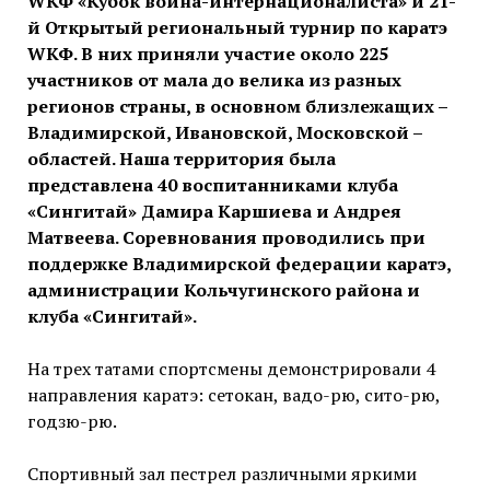
WКФ «Кубок воина-интернационалиста» и 21-
й Открытый региональный турнир по каратэ
WКФ. В них приняли участие около 225
участников от мала до велика из разных
регионов страны, в основном близлежащих –
Владимирской, Ивановской, Московской –
областей. Наша территория была
представлена 40 воспитанниками клуба
«Сингитай» Дамира Каршиева и Андрея
Матвеева. Соревнования проводились при
поддержке Владимирской федерации каратэ,
администрации Кольчугинского района и
клуба «Сингитай».
На трех татами спортсмены демонстрировали 4
направления каратэ: сетокан, вадо-рю, сито-рю,
годзю-рю.
Спортивный зал пестрел различными яркими