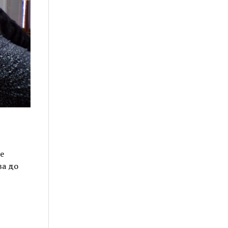
е
ва до