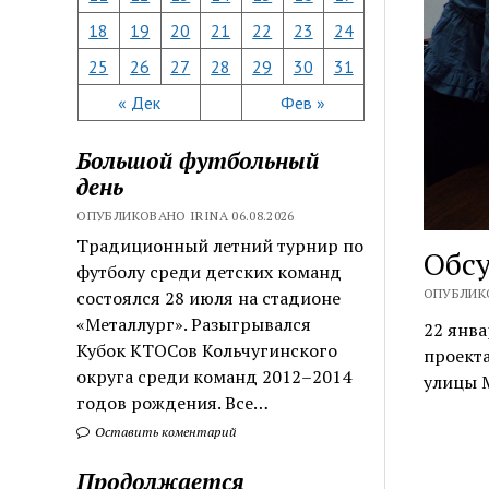
18
19
20
21
22
23
24
25
26
27
28
29
30
31
« Дек
Фев »
Большой футбольный
день
ОПУБЛИКОВАНО IRINA 06.08.2026
Традиционный летний турнир по
Обсу
футболу среди детских команд
ОПУБЛИКО
состоялся 28 июля на стадионе
«Металлург». Разыгрывался
22 янва
Кубок КТОСов Кольчугинского
проекта
округа среди команд 2012–2014
улицы М
годов рождения. Все…
Оставить коментарий
Продолжается