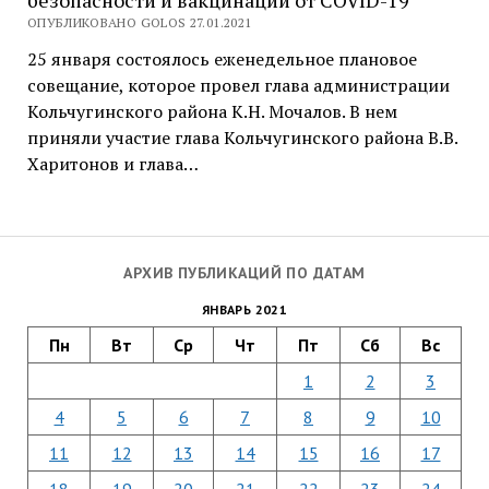
безопасности и вакцинации от СOVID-19
ОПУБЛИКОВАНО GOLOS 27.01.2021
25 января состоялось еженедельное плановое
совещание, которое провел глава администрации
Кольчугинского района К.Н. Мочалов. В нем
приняли участие глава Кольчугинского района В.В.
Харитонов и глава…
АРХИВ ПУБЛИКАЦИЙ ПО ДАТАМ
ЯНВАРЬ 2021
Пн
Вт
Ср
Чт
Пт
Сб
Вс
1
2
3
4
5
6
7
8
9
10
11
12
13
14
15
16
17
18
19
20
21
22
23
24