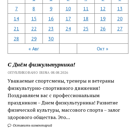
7
8
9
10
11
12
13
14
15
16
17
18
19
20
21
22
23
24
25
26
27
28
29
30
« Авг
Окт »
С Днём физкультурника!
ОПУБЛИКОВАНО IRINA 08.08.2026
Уважаемые спортсмены, тренеры и ветераны
физкультурно-спортивного движения!
Поздравляем вас с профессиональным
праздником – Днем физкультурника! Развитие
физической культуры, массового спорта – залог
здорового общества. Это…
Оставить коментарий