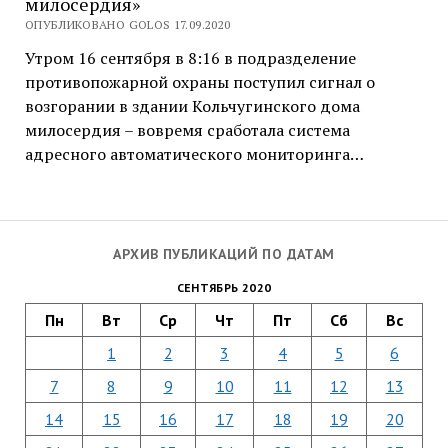
милосердия»
ОПУБЛИКОВАНО GOLOS 17.09.2020
Утром 16 сентября в 8:16 в подразделение
противопожарной охраны поступил сигнал о
возгорании в здании Кольчугинского дома
милосердия – вовремя сработала система
адресного автоматического мониторинга…
АРХИВ ПУБЛИКАЦИЙ ПО ДАТАМ
СЕНТЯБРЬ 2020
Пн
Вт
Ср
Чт
Пт
Сб
Вс
1
2
3
4
5
6
7
8
9
10
11
12
13
14
15
16
17
18
19
20