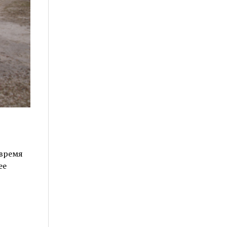
 время
ее