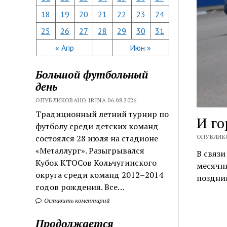
18
19
20
21
22
23
24
25
26
27
28
29
30
31
« Апр
Июн »
Большой футбольный
день
ОПУБЛИКОВАНО IRINA 06.08.2026
Традиционный летний турнир по
И го
футболу среди детских команд
ОПУБЛИКО
состоялся 28 июля на стадионе
«Металлург». Разыгрывался
В связ
Кубок КТОСов Кольчугинского
месячни
округа среди команд 2012–2014
поздний
годов рождения. Все…
Оставить коментарий
Продолжается