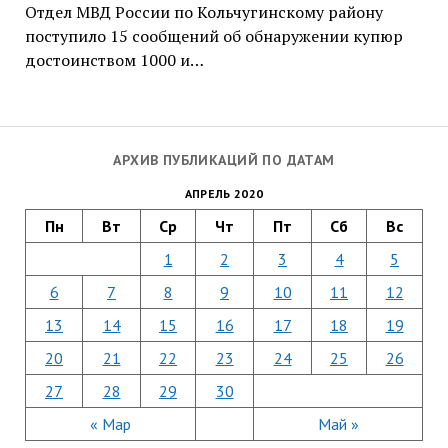
Отдел МВД России по Кольчугинскому району
поступило 15 сообщений об обнаружении купюр
достоинством 1000 и…
АРХИВ ПУБЛИКАЦИЙ ПО ДАТАМ
АПРЕЛЬ 2020
Пн
Вт
Ср
Чт
Пт
Сб
Вс
1
2
3
4
5
6
7
8
9
10
11
12
13
14
15
16
17
18
19
20
21
22
23
24
25
26
27
28
29
30
« Мар
Май »