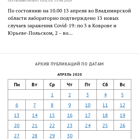
ОПУБЛИКОВАНО GOLOS 13.04.2020
По состоянию на 10.00 13 апреля во Владимирской
области лабораторно подтверждено 13 новых
случаев заражения Covid-19: по 3 в Коврове и
Юрьеве-Польском, 2 – во…
АРХИВ ПУБЛИКАЦИЙ ПО ДАТАМ
АПРЕЛЬ 2020
Пн
Вт
Ср
Чт
Пт
Сб
Вс
1
2
3
4
5
6
7
8
9
10
11
12
13
14
15
16
17
18
19
20
21
22
23
24
25
26
27
28
29
30