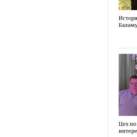
Истори
Балам
Цех по
интере