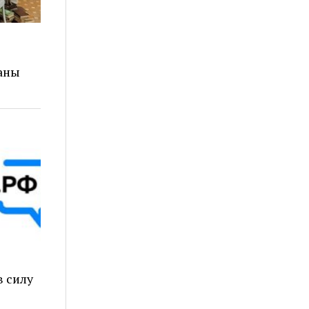
аны
в силу