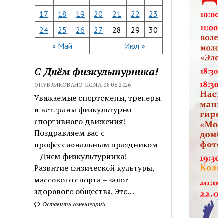
17
18
19
20
21
22
23
24
25
26
27
28
29
30
« Май
Июл »
С Днём физкультурника!
ОПУБЛИКОВАНО IRINA 08.08.2026
Уважаемые спортсмены, тренеры
и ветераны физкультурно-
спортивного движения!
Поздравляем вас с
профессиональным праздником
– Днем физкультурника!
Развитие физической культуры,
массового спорта – залог
здорового общества. Это…
Оставить коментарий