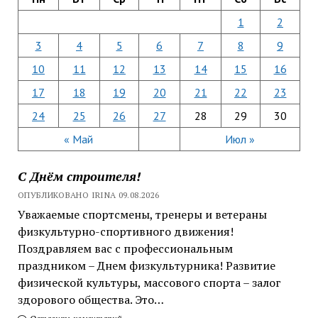
1
2
3
4
5
6
7
8
9
10
11
12
13
14
15
16
17
18
19
20
21
22
23
24
25
26
27
28
29
30
« Май
Июл »
С Днём строителя!
ОПУБЛИКОВАНО IRINA 09.08.2026
Уважаемые спортсмены, тренеры и ветераны
физкультурно-спортивного движения!
Поздравляем вас с профессиональным
праздником – Днем физкультурника! Развитие
физической культуры, массового спорта – залог
здорового общества. Это…