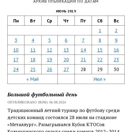
АРХИВ ПУБЛИКАЦИЙ ПО ДАТАМ
ИЮНЬ 2019
Пн
Вт
Ср
Чт
Пт
Сб
Вс
1
2
3
4
5
6
7
8
9
10
11
12
13
14
15
16
17
18
19
20
21
22
23
24
25
26
27
28
29
30
« Май
Июл »
Большой футбольный день
ОПУБЛИКОВАНО IRINA 06.08.2026
Традиционный летний турнир по футболу среди
детских команд состоялся 28 июля на стадионе
«Металлург». Разыгрывался Кубок КТОСов
Кольчугинского округа среди команд 2012–2014