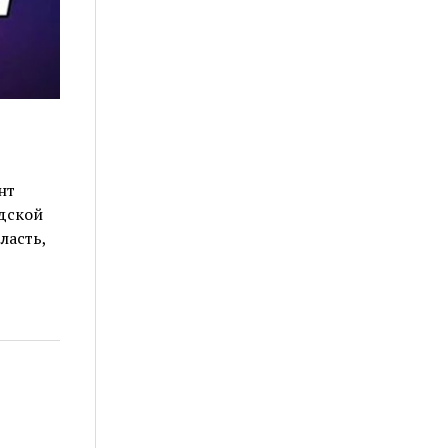
нт
дской
ласть,