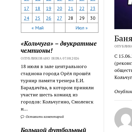
17
18
19
20
21
22
23
24
25
26
27
28
29
30
« Май
Июл »
Баня
«Кольчуга» – двукратные
ОПУБЛИКО
чемпионы!
С 15.06
ОПУБЛИКОВАНО IRINA 07.08.2026
(реконс
18 июля в зале центрального
обществ
стадиона города Орёл прошёл
Кольчуг
турнир памяти тренера Е.И.
Барадачёва, в котором приняли
Опублик
участие шесть команд из
городов: Кольчугино, Смоленск
и…
Оставить коментарий
Большой футбольный