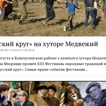
ский круг» на хуторе Медвежий
ВАНО GOLOS 27.08.2018
вгуста в Кольчугинском районе у казачьего хутора Медве
ла Флорищи прошёл XIII Фестиваль народных традиций в
усский круг». Самые яркие события фестиваля…