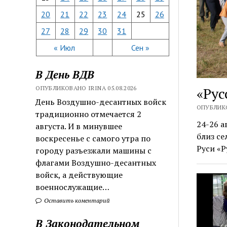
20
21
22
23
24
25
26
27
28
29
30
31
« Июл
Сен »
В День ВДВ
ОПУБЛИКОВАНО IRINA 05.08.2026
«Рус
День Воздушно-десантных войск
ОПУБЛИКО
традиционно отмечается 2
24-26 а
августа. И в минувшее
близ се
воскресенье с самого утра по
Руси «Р
городу разъезжали машины с
флагами Воздушно-десантных
войск, а действующие
военнослужащие…
Оставить коментарий
В Законодательном