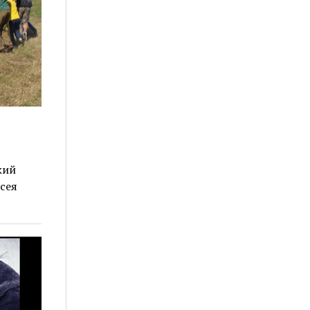
жий
сея