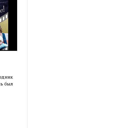
аздник
нь был