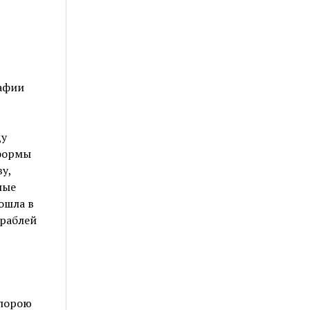
рафии
ду
 формы
у,
ные
ошла в
ораблей
 порою