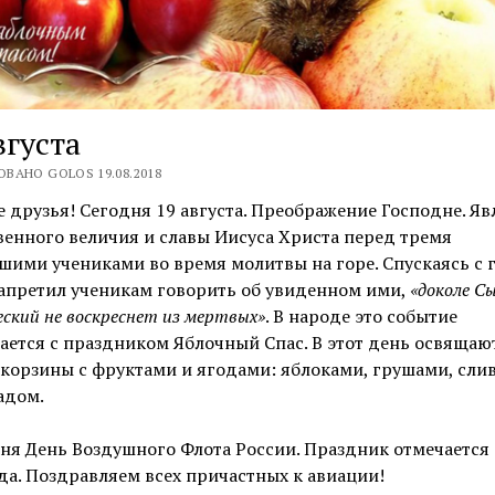
вгуста
ВАНО GOLOS 19.08.2018
 друзья! Сегодня 19 августа. Преображение Господне. Яв
енного величия и славы Иисуса Христа перед тремя
ими учениками во время молитвы на горе. Спускаясь с 
апретил ученикам говорить об увиденном ими,
«доколе С
еский не воскреснет из мертвых»
. В народе это событие
ется с праздником Яблочный Спас. В этот день освящаю
корзины с фруктами и ягодами: яблоками, грушами, сли
адом.
ня День Воздушного Флота России. Праздник отмечается 
да. Поздравляем всех причастных к авиации!