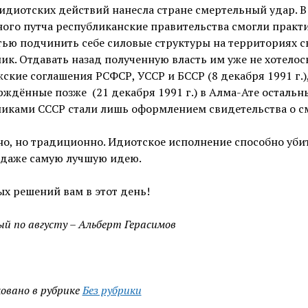
идиотских действий нанесла стране смертельный удар. В
ого путча республиканские правительства смогли практ
ью подчинить себе силовые структуры на территориях с
ик. Отдавать назад полученную власть им уже не хотелось
ские соглашения РСФСР, УССР и БССР (8 декабря 1991 г.)
ждённые позже (21 декабря 1991 г.) в Алма-Ате осталь
ликами СССР стали лишь оформлением свидетельства о с
о, но традиционно. Идиотское исполнение способно уби
 даже самую лучшую идею.
х решений вам в этот день!
й по августу – Альберт Герасимов
овано в рубрике
Без рубрики