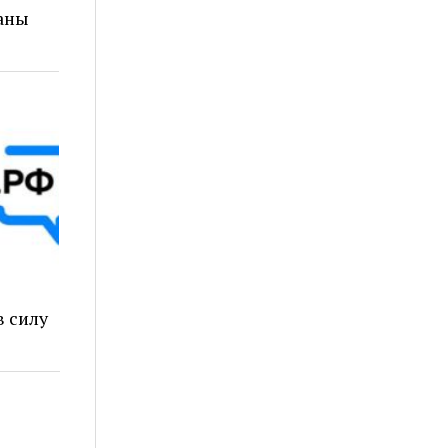
аны
в силу