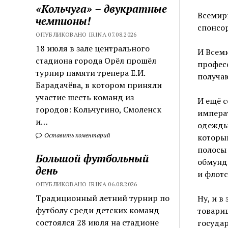
«Кольчуга» – двукратные
Всемир
чемпионы!
спонсо
ОПУБЛИКОВАНО IRINA 07.08.2026
18 июля в зале центрального
И Всем
стадиона города Орёл прошёл
професс
турнир памяти тренера Е.И.
получаю
Барадачёва, в котором приняли
участие шесть команд из
И ещё с
городов: Кольчугино, Смоленск
импера
и…
одежды 
Оставить коментарий
который
полосы 
Большой футбольный
обмунди
день
и флотс
ОПУБЛИКОВАНО IRINA 06.08.2026
Традиционный летний турнир по
Ну, и в
футболу среди детских команд
товарищ
состоялся 28 июля на стадионе
государ