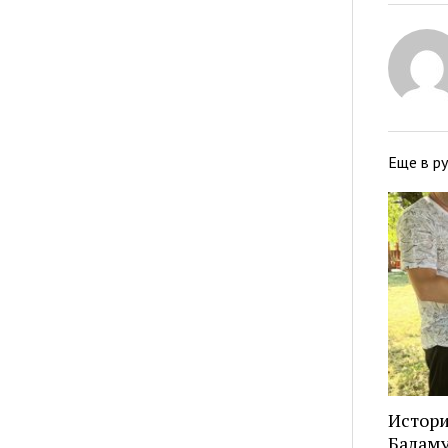
Еще в р
Истори
Балам