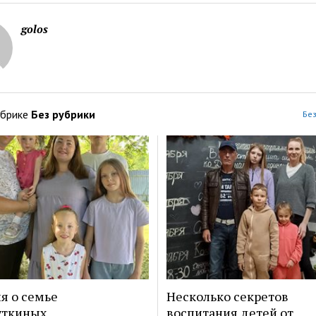
golos
убрике
Без рубрики
Без
я о семье
Несколько секретов
уткиных
воспитания детей от