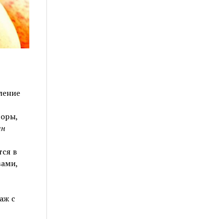
ление
горы,
ын
тся в
вами,
аж с