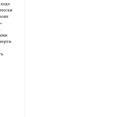
 ходе
ически
воих
.
,
ными
мерти.
ть