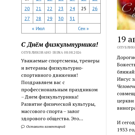
20
21
22
23
24
25
26
27
28
29
30
31
« Июл
Сен »
19 а
С Днём физкультурника!
ОПУБЛИКО
ОПУБЛИКОВАНО IRINA 08.08.2026
Дорогие
Уважаемые спортсмены, тренеры
Божеств
и ветераны физкультурно-
ближайш
спортивного движения!
Иисус з
Поздравляем вас с
Человеч
профессиональным праздником
совмеща
– Днем физкультурника!
церкви 
Развитие физической культуры,
виногр
массового спорта – залог
здорового общества. Это…
И сегод
Оставить коментарий
1933 го