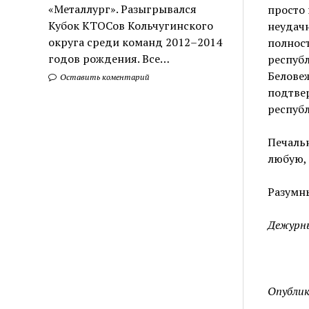
«Металлург». Разыгрывался
просто 
Кубок КТОСов Кольчугинского
неудачн
округа среди команд 2012–2014
полност
годов рождения. Все…
республ
Беловеж
Оставить коментарий
подтвер
респуб
Печальн
любую,
Разумны
Дежурны
Опублик