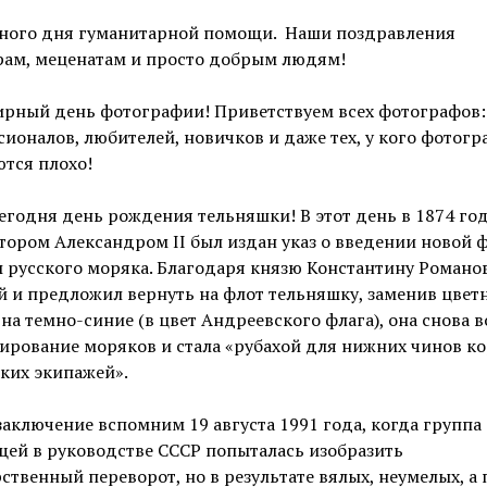
ного дня гуманитарной помощи. Наши поздравления
рам, меценатам и просто добрым людям!
ирный день фотографии! Приветствуем всех фотографов:
ионалов, любителей, новичков и даже тех, у кого фотог
тся плохо!
егодня день рождения тельняшки! В этот день в 1874 го
тором Александром ІІ был издан указ о введении новой
русского моряка. Благодаря князю Константину Романов
 и предложил вернуть на флот тельняшку, заменив цвет
на темно-синие (в цвет Андреевского флага), она снова в
рование моряков и стала «рубахой для нижних чинов к
ких экипажей».
 заключение вспомним 19 августа 1991 года, когда группа
ей в руководстве СССР попыталась изобразить
ственный переворот, но в результате вялых, неумелых, а