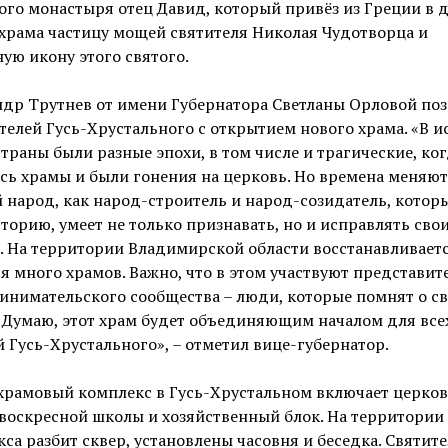
го монастыря отец Давид, который привёз из Греции в 
храма частицу мощей святителя Николая Чудотворца и
ую икону этого святого.
ндр Трутнев от имени Губернатора Светланы Орловой по
телей Гусь-Хрустального с открытием нового храма. «В и
траны были разные эпохи, в том числе и трагические, ко
ь храмы и были гонения на церковь. Но времена меняют
 народ, как народ-строитель и народ-созидатель, котор
торию, умеет не только признавать, но и исправлять сво
 На территории Владимирской области восстанавливаетс
я много храмов. Важно, что в этом участвуют представит
нимательского сообщества – люди, которые помнят о с
 Думаю, этот храм будет объединяющим началом для все
 Гусь-Хрустального», – отметил вице-губернатор.
храмовый комплекс в Гусь-Хрустальном включает церков
воскресной школы и хозяйственный блок. На территории
са разбит сквер, установлены часовня и беседка. Святит