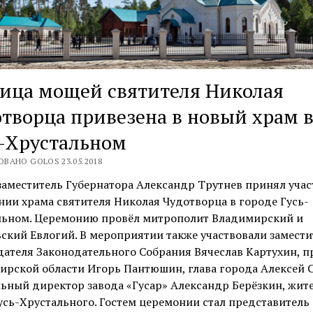
ица мощей святителя Николая
творца привезена в новый храм 
-Хрустальном
ВАНО GOLOS 23.05.2018
заместитель Губернатора Александр Трутнев принял учас
ии храма святителя Николая Чудотворца в городе Гусь-
льном. Церемонию провёл митрополит Владимирский и
ский Евлогий. В мероприятии также участвовали замести
ателя Законодательного Собрания Вячеслав Картухин, п
рской области Игорь Пантюшин, глава города Алексей С
ьный директор завода «Гусар» Александр Берёзкин, жит
усь-Хрустального. Гостем церемонии стал представитель