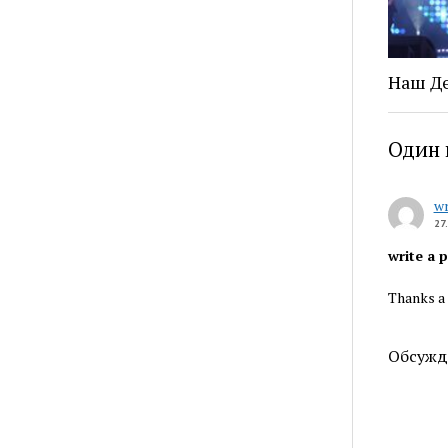
Наш Де
Один 
wr
27
write a 
Thanks a 
Обсужд