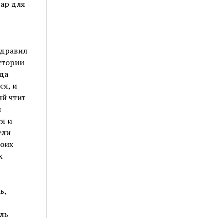
дар для
здравил
стории
гда
ся, и
ый чтит
и
я и
ели
воих
х
ь,
ель