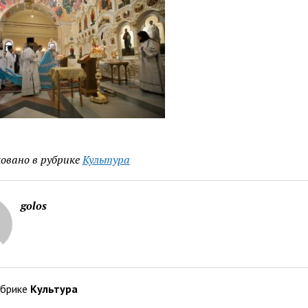
овано в рубрике
Культура
golos
убрике
Культура