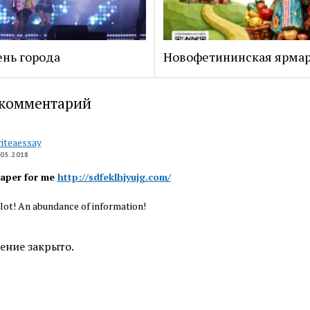
нь города
Новофетининская ярма
комментарий
iteaessay
.05.2018
paper for me
http://sdfeklhjyujg.com/
lot! An abundance of information!
ение закрыто.