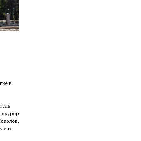
в
тие в
тель
рокурор
околов,
ели и