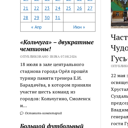
21
22
23
24
25
26
27
28
29
30
31
« Апр
Июн »
Част
«Кольчуга» – двукратные
Чудо
чемпионы!
Гусь
ОПУБЛИКОВАНО IRINA 07.08.2026
18 июля в зале центрального
ОПУБЛИКО
стадиона города Орёл прошёл
22 мая 
турнир памяти тренера Е.И.
освящен
Барадачёва, в котором приняли
Хруста
участие шесть команд из
Суздаль
городов: Кольчугино, Смоленск
председ
и…
Владими
Оставить коментарий
генерал
гости Г
Большой футбольный