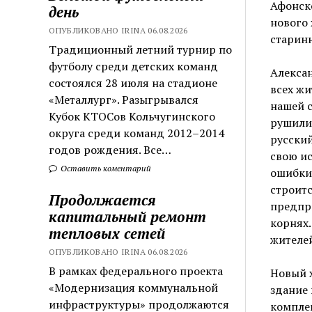
Афонско
день
нового 
ОПУБЛИКОВАНО IRINA 06.08.2026
старинн
Традиционный летний турнир по
футболу среди детских команд
Алекса
состоялся 28 июля на стадионе
всех жи
«Металлург». Разыгрывался
нашей с
Кубок КТОСов Кольчугинского
рушилис
округа среди команд 2012–2014
русский
годов рождения. Все…
свою ис
Оставить коментарий
ошибки.
строитс
Продолжается
предпри
капитальный ремонт
корнях.
тепловых сетей
жителей
ОПУБЛИКОВАНО IRINA 06.08.2026
В рамках федерального проекта
Новый 
«Модернизация коммунальной
здание 
инфраструктуры» продолжаются
комплек