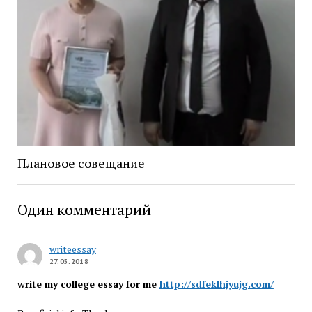
Плановое совещание
Один комментарий
writeessay
27.05.2018
write my college essay for me
http://sdfeklhjyujg.com/