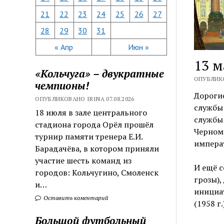
21
22
23
24
25
26
27
28
29
30
31
« Апр
Июн »
13 м
«Кольчуга» – двукратные
ОПУБЛИКО
чемпионы!
Дорогие
ОПУБЛИКОВАНО IRINA 07.08.2026
службы
18 июля в зале центрального
службы 
стадиона города Орёл прошёл
Черномо
турнир памяти тренера Е.И.
императ
Барадачёва, в котором приняли
участие шесть команд из
И ещё с
городов: Кольчугино, Смоленск
грозы),
и…
инициа
Оставить коментарий
(1958 г.)
Большой футбольный