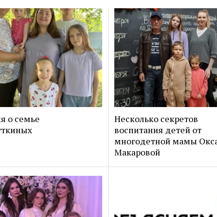
я о семье
Несколько секретов
уткиных
воспитания детей от
многодетной мамы Окс
Макаровой