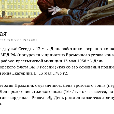
ая
ВАНО GOLOS 13.05.2018
 друзья! Сегодня 13 мая. День работников охранно-кон
 МВД РФ (приурочен к принятию Временного устава кон
рабоче-крестьянской милиции 13 мая 1938 г.), День
рского флота ВМФ России (Указ об его основании подпи
рица Екатерина II 13 мая 1783 г.).
егодня Праздник одуванчиков, День грозового гонга (пе
 День рождения столового ножа (1637 г. – оказывается, по
тиве кардинала Ришелье!), День рождения застежки-лип
.