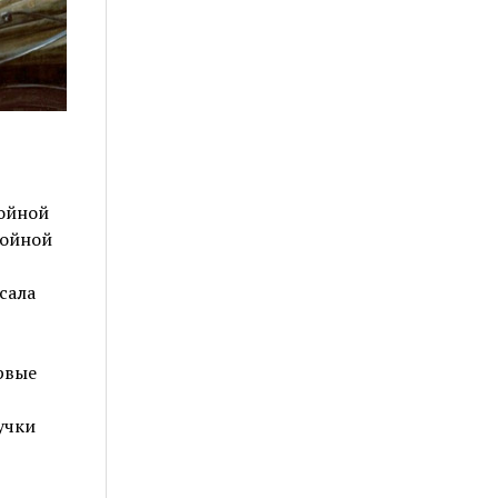
войной
войной
сала
рвые
учки