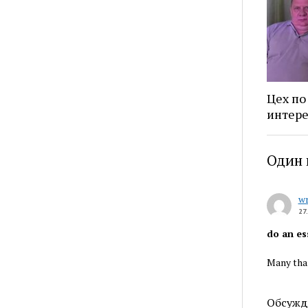
Цех по
интере
Один 
wr
27
do an es
Many than
Обсужд