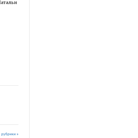
Натальи
 рубрики »