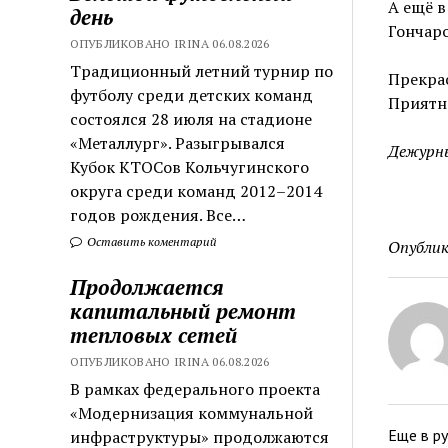
А ещё в
день
Гончаро
ОПУБЛИКОВАНО IRINA 06.08.2026
Традиционный летний турнир по
Прекрас
футболу среди детских команд
Приятн
состоялся 28 июля на стадионе
«Металлург». Разыгрывался
Дежурны
Кубок КТОСов Кольчугинского
округа среди команд 2012–2014
годов рождения. Все…
Оставить коментарий
Опублик
Продолжается
капитальный ремонт
тепловых сетей
ОПУБЛИКОВАНО IRINA 06.08.2026
В рамках федерального проекта
«Модернизация коммунальной
Еще в р
инфраструктуры» продолжаются