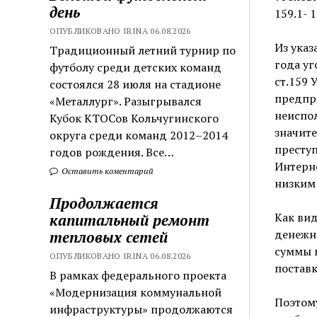
день
159.1- 
ОПУБЛИКОВАНО IRINA 06.08.2026
Из указ
Традиционный летний турнир по
года уг
футболу среди детских команд
ст.159 
состоялся 28 июля на стадионе
предпр
«Металлург». Разыгрывался
неиспо
Кубок КТОСов Кольчугинского
значит
округа среди команд 2012–2014
преступ
годов рождения. Все…
Интерн
Оставить коментарий
низким 
Продолжается
Как вид
капитальный ремонт
денежн
тепловых сетей
суммы п
ОПУБЛИКОВАНО IRINA 06.08.2026
поставк
В рамках федерального проекта
«Модернизация коммунальной
Поэтому
инфраструктуры» продолжаются