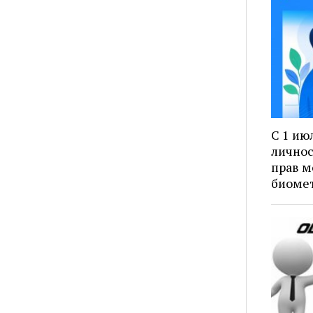
С 1 ию
личнос
прав м
биоме