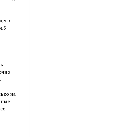
щего
ч.5
ть
очно
.
ько на
жные
сс