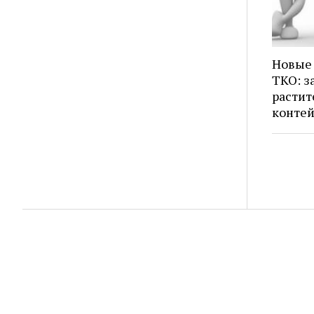
Новые 
ТКО: з
растит
конте