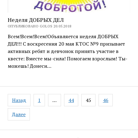
Неделя ДОБРЫХ ДЕЛ
ОПУБЛИКОВАНО GOLOS 20.05.2018
Всем!Всем!Всем!Объявляется неделя ДОБРЫХ
ДЕЛ!!! С воскресения 20 мая КТОС №9 призывает
активных ребят и девчонок принять участие в
квесте: Вместе мы-сила! Помогаем взрослым! Ты-
можешь! Донеси…
Навигация
Назад
1
…
44
45
46
по
записям
Далее