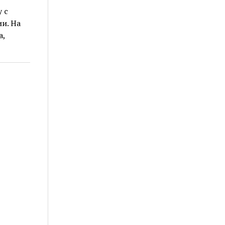
 с
и. На
а,