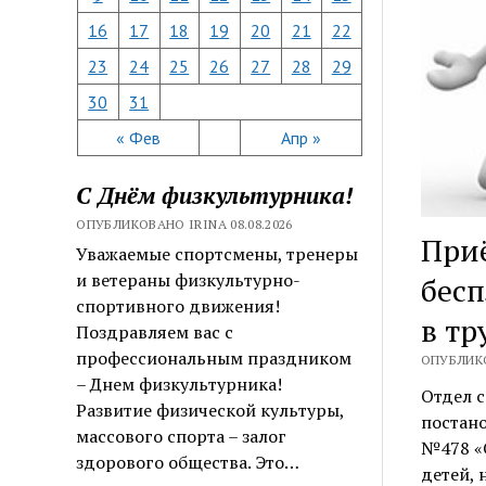
16
17
18
19
20
21
22
23
24
25
26
27
28
29
30
31
« Фев
Апр »
С Днём физкультурника!
ОПУБЛИКОВАНО IRINA 08.08.2026
Приё
Уважаемые спортсмены, тренеры
и ветераны физкультурно-
бесп
спортивного движения!
в тр
Поздравляем вас с
профессиональным праздником
ОПУБЛИКО
– Днем физкультурника!
Отдел с
Развитие физической культуры,
постан
массового спорта – залог
№478 «
здорового общества. Это…
детей,