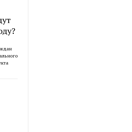
дут
оду?
аждан
рального
екта