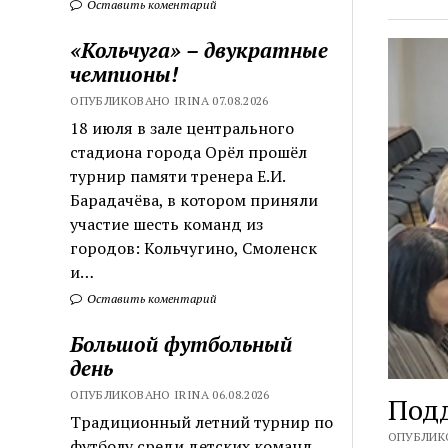
Оставить коментарий
«Кольчуга» – двукратные
чемпионы!
ОПУБЛИКОВАНО IRINA 07.08.2026
18 июля в зале центрального
стадиона города Орёл прошёл
турнир памяти тренера Е.И.
Барадачёва, в котором приняли
участие шесть команд из
городов: Кольчугино, Смоленск
и…
Оставить коментарий
Большой футбольный
день
ОПУБЛИКОВАНО IRINA 06.08.2026
Подд
Традиционный летний турнир по
ОПУБЛИКО
футболу среди детских команд