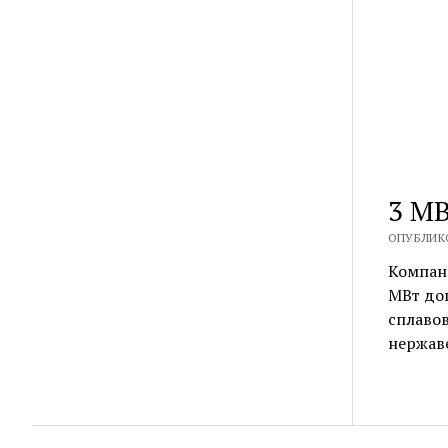
3 МВ
ОПУБЛИКО
Компан
МВт до
сплаво
нержав