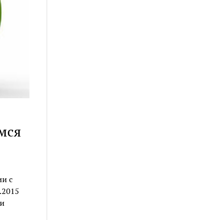
мся
ии с
.2015
и