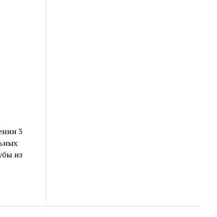
ении 3
ьных
убы из