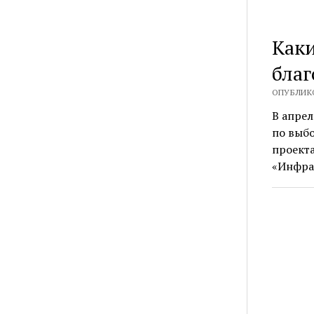
Каки
благ
ОПУБЛИКО
В апрел
по выбо
проект
«Инфра